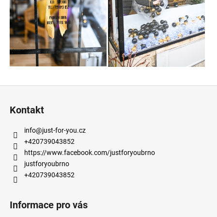
a
j
í
t
?
Z
á
Kontakt
HLEDAT
p
a
info
@
just-for-you.cz
t
+420739043852
í
https://www.facebook.com/justforyoubrno
D
o
justforyoubrno
p
+420739043852
o
r
Informace pro vás
u