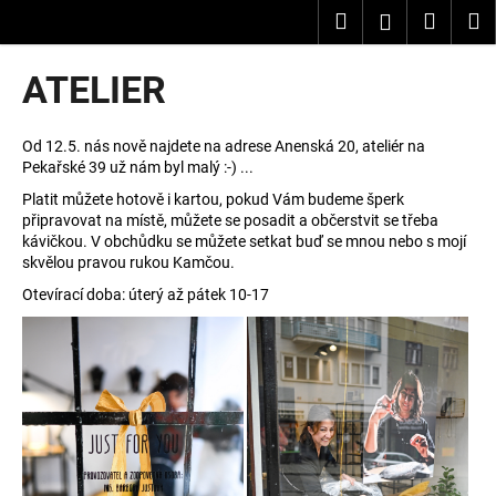
K
Přejít
Hledat
Nákup
M
Přihlášení
na
o
obsah
Zpět
Zpět
košík
š
ATELIER
í
C
k
o
Od 12.5. nás nově najdete na adrese Anenská 20, ateliér na
Pekařské 39 už nám byl malý :-) ...
p
Platit můžete hotově i kartou, pokud Vám budeme šperk
o
připravovat na místě, můžete se posadit a občerstvit se třeba
t
kávičkou. V obchůdku se můžete setkat buď se mnou nebo s mojí
ř
skvělou pravou rukou Kamčou.
e
Otevírací doba: úterý až pátek 10-17
b
u
j
e
t
e
n