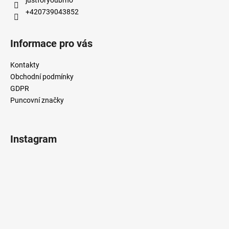
y
+420739043852
v
ý
p
Informace pro vás
i
s
Kontakty
u
Obchodní podmínky
GDPR
Puncovní značky
Instagram