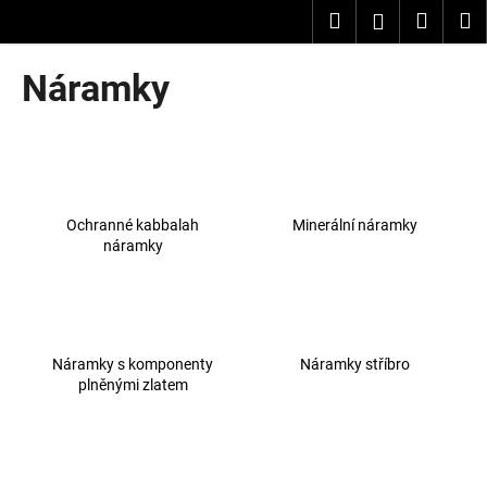
K
Přejít
Hledat
Nákup
M
Přihlášení
na
o
obsah
Zpět
Zpět
košík
š
Náramky
í
C
k
o
p
o
Ochranné kabbalah
Minerální náramky
t
náramky
ř
e
b
u
Náramky s komponenty
Náramky stříbro
j
plněnými zlatem
e
t
e
n