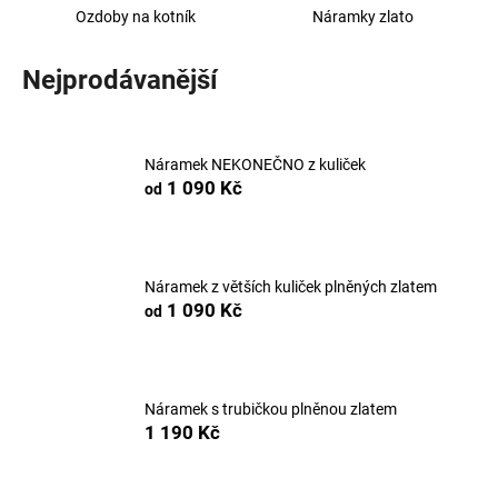
Ozdoby na kotník
Náramky zlato
a
j
Nejprodávanější
í
t
?
Náramek NEKONEČNO z kuliček
1 090 Kč
od
HLEDAT
Náramek z větších kuliček plněných zlatem
1 090 Kč
od
D
o
p
Náramek s trubičkou plněnou zlatem
o
1 190 Kč
r
u