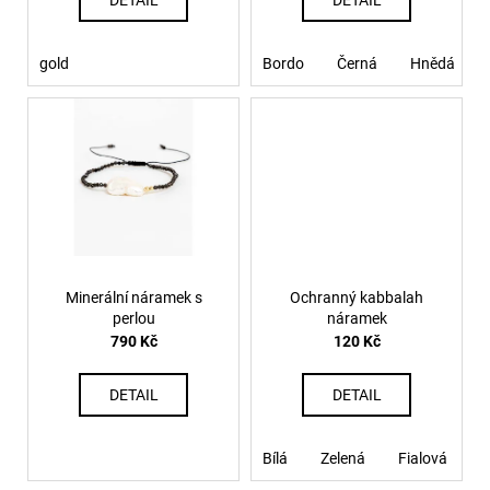
DETAIL
DETAIL
t
ů
gold
Bordo
Černá
Hnědá
Minerální náramek s
Ochranný kabbalah
perlou
náramek
790 Kč
120 Kč
DETAIL
DETAIL
Bílá
Zelená
Fialová
B