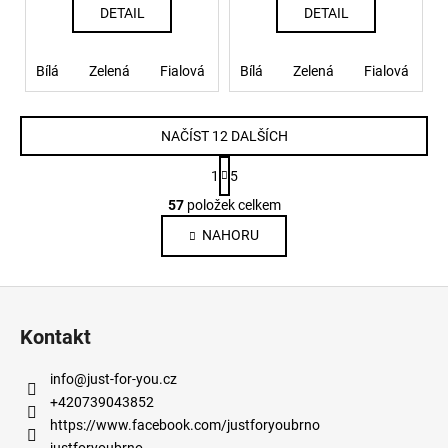
DETAIL
DETAIL
Bílá
Zelená
Fialová
Béžová světle
Bílá
Zelená
Béžová tmavě
Fialová
B
NAČÍST 12 DALŠÍCH
S
1
5
t
O
r
57
položek celkem
v
á
NAHORU
l
n
k
á
o
d
Z
v
a
á
á
c
Kontakt
n
p
í
í
p
a
info
@
just-for-you.cz
r
t
+420739043852
v
í
https://www.facebook.com/justforyoubrno
k
justforyoubrno