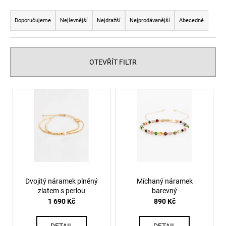
č
Ř
u
a
Doporučujeme
Nejlevnější
Nejdražší
Nejprodávanější
Abecedně
j
z
e
m
e
e
n
OTEVŘÍT FILTR
í
p
V
r
ý
o
p
d
i
u
s
k
p
t
r
ů
Dvojitý náramek plněný
Míchaný náramek
o
zlatem s perlou
barevný
d
1 690 Kč
890 Kč
u
k