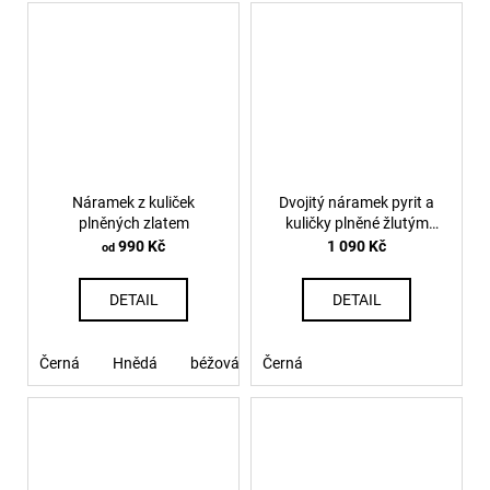
Náramek z kuliček
Dvojitý náramek pyrit a
plněných zlatem
kuličky plněné žlutým
zlatem
990 Kč
1 090 Kč
od
DETAIL
DETAIL
Černá
Hnědá
béžová
Černá