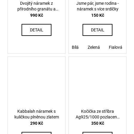
Dvojitý náramek z
Jsme pár, jsme rodina -
přírodního granátu a
náramek s více srdíčky
karmy plněné zlatem
990 Kč
150 Kč
DETAIL
DETAIL
Bílá
Zelená
Fialová
B
Kabbalah náramek s
Kočička ze stříbra
kuličkou plněnou zlatem
Ag925/1000 pozlacená
růžovým zlatem
290 Kč
350 Kč