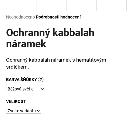
a
j
Průměrné
Neohodnoceno
Podrobnosti hodnocení
í
hodnocení
produktu
Ochranný kabbalah
t
je
?
0,0
náramek
z
5
hvězdiček.
Ochranný kabbalah náramek s hematitovým
srdíčkem.
HLEDAT
BARVA ŠŇŮRKY
?
D
VELIKOST
o
p
o
r
u