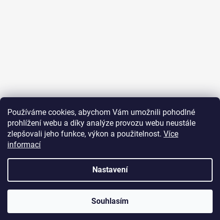
Sledovat na Instagramu
Používáme cookies, abychom Vám umožnili pohodlné
prohlížení webu a díky analýze provozu webu neustále
Přijímáme online platby
zlepšovali jeho funkce, výkon a použitelnost.
Více
informací
Nastavení
Vytvořil Shoptet
Souhlasím
Copyright 2026
JUST FOR YOU
. Všechna práva vyhrazena.
U objednávek nad 2000 Kč je poštovné zdarma.