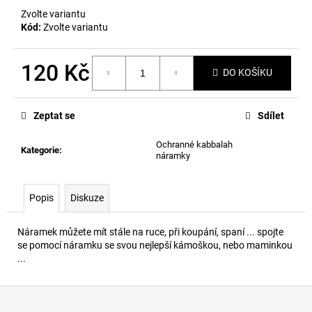
č
Zvolte variantu
u
Kód:
Zvolte variantu
j
e
m
120 Kč
DO KOŠÍKU
e
Měrná
cena:
Zeptat se
Sdílet
Ochranné kabbalah
Kategorie
:
náramky
Popis
Diskuze
Náramek můžete mít stále na ruce, při koupání, spaní ... spojte
se pomocí náramku se svou nejlepší kámoškou, nebo maminkou
...
Z