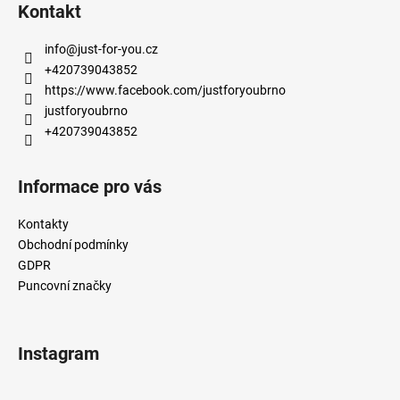
á
Kontakt
p
a
info
@
just-for-you.cz
t
+420739043852
í
https://www.facebook.com/justforyoubrno
justforyoubrno
+420739043852
Informace pro vás
Kontakty
Obchodní podmínky
GDPR
Puncovní značky
Instagram