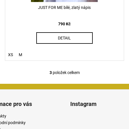
JUST FOR ME bílé, zlatý nápis
790 Kč
DETAIL
XS
M
3
položek celkem
O
v
l
á
d
mace pro vás
Instagram
a
c
akty
í
odní podmínky
p