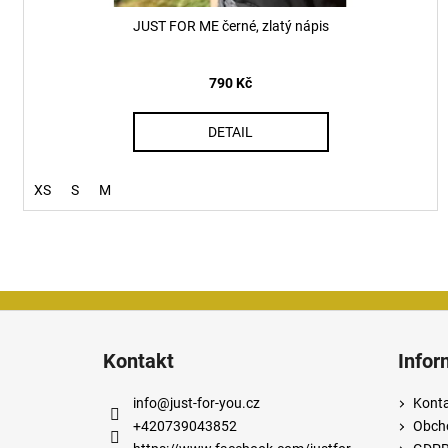
ů
JUST FOR ME černé, zlatý nápis
790 Kč
DETAIL
XS
S
M
Z
á
Kontakt
Infor
p
a
info
@
just-for-you.cz
Kont
t
+420739043852
Obch