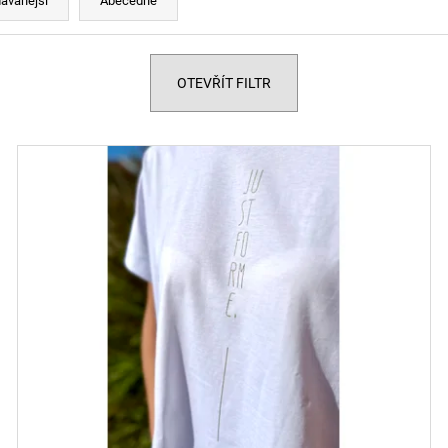
ávanější
Abecedně
OTEVŘÍT FILTR