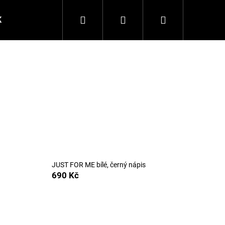
Hledat
Přihlášení
Nákupní
K
Triko JUST FOR ME
Šaty JUST YOU
Poukazy
košík
JUST FOR ME bílé, černý nápis
690 Kč