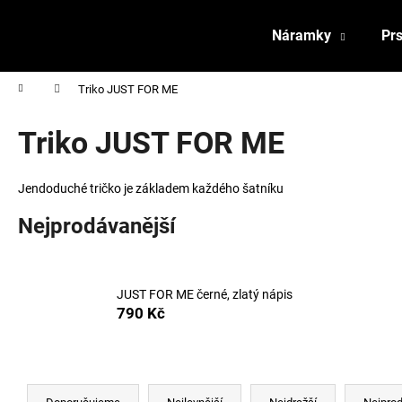
K
Přejít
na
o
Náramky
Pr
obsah
Zpět
Zpět
š
do
do
í
Domů
Triko JUST FOR ME
obchodu
obchodu
k
Triko JUST FOR ME
Jendoduché tričko je základem každého šatníku
Nejprodávanější
JUST FOR ME černé, zlatý nápis
790 Kč
Ř