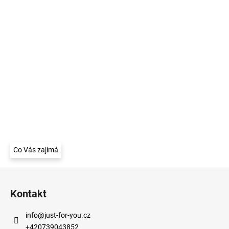
Co Vás zajímá
Z
á
Kontakt
p
a
info
@
just-for-you.cz
t
+420739043852