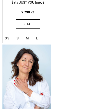
Šaty JUST YOU hnědé
2 790 Kč
DETAIL
XS
S
M
L