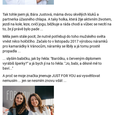
Tak tohle jsem já, Bára Justová, máma dvou skvělých kluků a
partnerka úžasného chlapa. A taky holka, která žije aktivním životem,
jezdí na kole, leze,
cvičí jogu, běžkuje a ráda chodí a vůbec se necítí na
to, že jí právě bylo pade ...
Měla jsem stále pocit, že nutně potřebuji do toho mužského světa
vnést něco holčičího. Začalo to v listopadu 2017 výrobou náramků
pro kamarádky
k Vánocům, náramky se líbily a já tomu prostě
propadla ...
... slyším babičku, jak by řekla: "Baróšku, s červeným diplomem
vyrábíš šperky?" a já bych jí na to řekla: "Jo, babi, a děsně mě to
baví..."
A proč se moje značka jmenuje JUST FOR YOU asi vysvětlovat
nemusím ... jen se nesmím znovu vdát ...