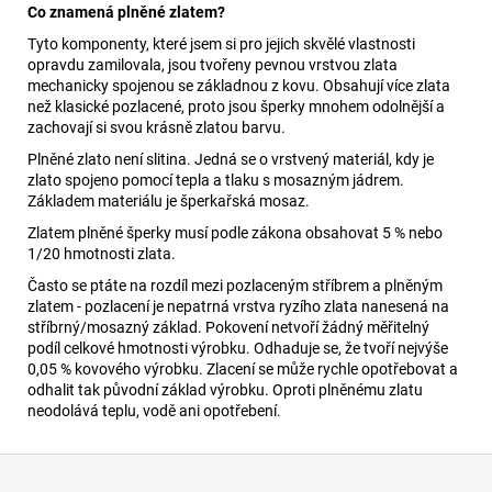
Co znamená plněné zlatem?
Tyto komponenty, které jsem si pro jejich skvělé vlastnosti
opravdu zamilovala, jsou tvořeny pevnou vrstvou zlata
mechanicky spojenou se základnou z kovu. Obsahují více zlata
než klasické pozlacené, proto jsou šperky mnohem odolnější a
zachovají si svou krásně zlatou barvu.
Plněné zlato není slitina. Jedná se o vrstvený materiál, kdy je
zlato spojeno pomocí tepla a tlaku s mosazným jádrem.
Základem materiálu je šperkařská mosaz.
Zlatem plněné šperky musí podle zákona obsahovat 5 % nebo
1/20 hmotnosti zlata.
Často se ptáte na rozdíl mezi pozlaceným stříbrem a plněným
zlatem - pozlacení je nepatrná vrstva ryzího zlata nanesená na
stříbrný/mosazný základ. Pokovení netvoří žádný měřitelný
podíl celkové hmotnosti výrobku. Odhaduje se, že tvoří nejvýše
0,05 % kovového výrobku. Zlacení se může rychle opotřebovat a
odhalit tak původní základ výrobku. Oproti plněnému zlatu
neodolává teplu, vodě ani opotřebení.
Z