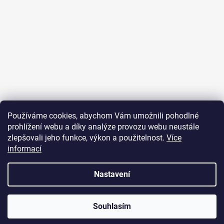
Sledovat na Instagramu
Používáme cookies, abychom Vám umožnili pohodlné
prohlížení webu a díky analýze provozu webu neustále
Přijímáme online platby
zlepšovali jeho funkce, výkon a použitelnost.
Více
informací
Nastavení
Vytvořil Shoptet
Souhlasím
Copyright 2026
JUST FOR YOU
. Všechna práva vyhrazena.
U objednávek nad 2000 Kč je poštovné zdarma.