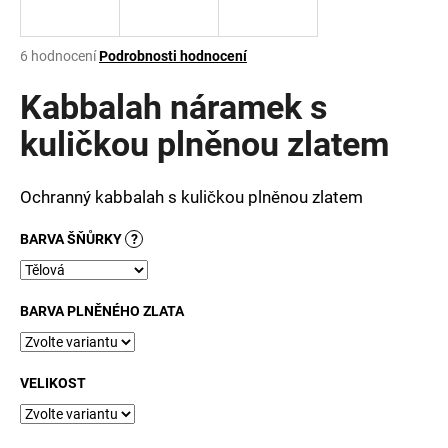
a
j
Průměrné
6 hodnocení
Podrobnosti hodnocení
í
hodnocení
produktu
Kabbalah náramek s
t
je
?
3,8
kuličkou plněnou zlatem
z
5
hvězdiček.
Ochranný kabbalah s kuličkou plněnou zlatem
HLEDAT
BARVA ŠŇŮRKY
?
BARVA PLNĚNÉHO ZLATA
D
o
p
o
VELIKOST
r
u