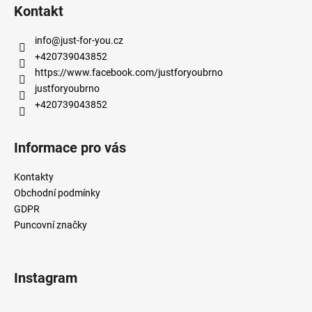
á
Kontakt
p
a
info
@
just-for-you.cz
t
+420739043852
í
https://www.facebook.com/justforyoubrno
justforyoubrno
+420739043852
Informace pro vás
Kontakty
Obchodní podmínky
GDPR
Puncovní značky
Instagram