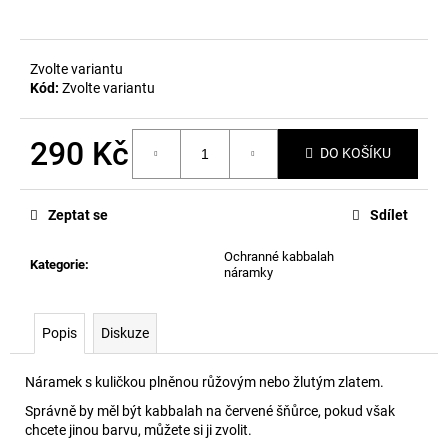
č
u
j
e
Zvolte variantu
m
Kód:
Zvolte variantu
e
290 Kč
DO KOŠÍKU
Měrná
cena:
Zeptat se
Sdílet
Ochranné kabbalah
Kategorie
:
náramky
Popis
Diskuze
Náramek s kuličkou plněnou růžovým nebo žlutým zlatem.
Správně by měl být kabbalah na červené šňůrce, pokud však
chcete jinou barvu, můžete si ji zvolit.