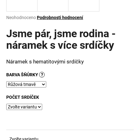
a
j
Průměrné
Neohodnoceno
Podrobnosti hodnocení
í
hodnocení
produktu
Jsme pár, jsme rodina -
t
je
?
0,0
náramek s více srdíčky
z
5
hvězdiček.
Náramek s hematitovými srdíčky
HLEDAT
BARVA ŠŇŮRKY
?
POČET SRDÍČEK
D
o
p
o
r
u
Zvolte variantu