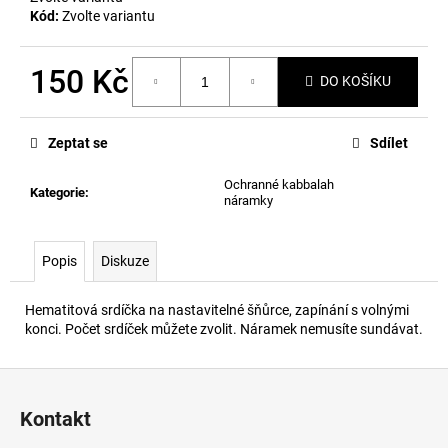
č
Kód:
Zvolte variantu
u
j
e
150 Kč
DO KOŠÍKU
m
Měrná
e
cena:
Zeptat se
Sdílet
Ochranné kabbalah
Kategorie
:
náramky
Popis
Diskuze
Hematitová srdíčka na nastavitelné šňůrce, zapínání s volnými
konci. Počet srdíček můžete zvolit. Náramek nemusíte sundávat.
Z
á
Kontakt
p