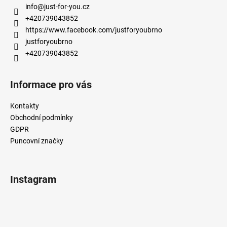
a
info
@
just-for-you.cz
t
+420739043852
í
https://www.facebook.com/justforyoubrno
justforyoubrno
+420739043852
Informace pro vás
Kontakty
Obchodní podmínky
GDPR
Puncovní značky
Instagram