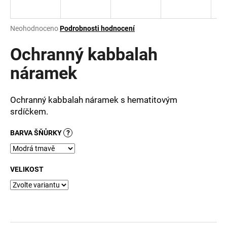
a
j
Průměrné
Neohodnoceno
Podrobnosti hodnocení
í
hodnocení
produktu
Ochranný kabbalah
t
je
?
0,0
náramek
z
5
hvězdiček.
Ochranný kabbalah náramek s hematitovým
srdíčkem.
HLEDAT
BARVA ŠŇŮRKY
?
D
VELIKOST
o
p
o
r
u