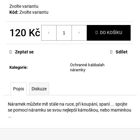
č
Zvolte variantu
u
Kód:
Zvolte variantu
j
e
m
120 Kč
DO KOŠÍKU
e
Měrná
cena:
Zeptat se
Sdílet
Ochranné kabbalah
Kategorie
:
náramky
Popis
Diskuze
Náramek můžete mít stále na ruce, při koupání, spaní ... spojte
se pomocí náramku se svou nejlepší kámoškou, nebo maminkou
...
Z