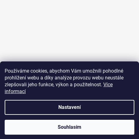
Sledovat na Instagramu
Používáme cookies, abychom Vám umožnili pohodlné
prohlížení webu a díky analýze provozu webu neustále
Přijímáme online platby
zlepšovali jeho funkce, výkon a použitelnost.
Více
informací
Nastavení
Vytvořil Shoptet
Souhlasím
Copyright 2026
JUST FOR YOU
. Všechna práva vyhrazena.
U objednávek nad 2000 Kč je poštovné zdarma.