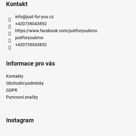
á
Kontakt
p
a
info
@
just-for-you.cz
t
+420739043852
í
https://www.facebook.com/justforyoubrno
justforyoubrno
+420739043852
Informace pro vás
Kontakty
Obchodní podmínky
GDPR
Puncovní značky
Instagram