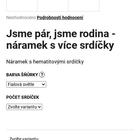
a
j
Průměrné
Neohodnoceno
Podrobnosti hodnocení
í
hodnocení
produktu
Jsme pár, jsme rodina -
t
je
?
0,0
náramek s více srdíčky
z
5
hvězdiček.
Náramek s hematitovými srdíčky
HLEDAT
BARVA ŠŇŮRKY
?
POČET SRDÍČEK
D
o
p
o
r
u
Zvolte variantu