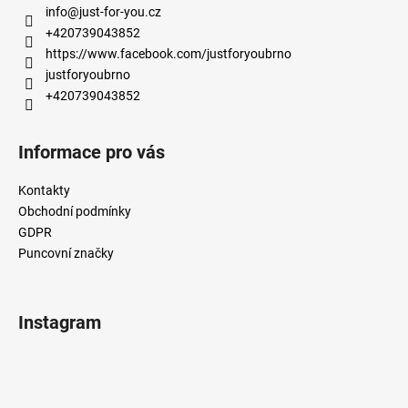
a
info
@
just-for-you.cz
t
+420739043852
í
https://www.facebook.com/justforyoubrno
justforyoubrno
+420739043852
Informace pro vás
Kontakty
Obchodní podmínky
GDPR
Puncovní značky
Instagram