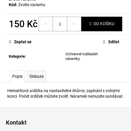
č
Kód:
Zvolte variantu
u
j
e
150 Kč
DO KOŠÍKU
m
Měrná
e
cena:
Zeptat se
Sdílet
Ochranné kabbalah
Kategorie
:
náramky
Popis
Diskuze
Hematitová srdíčka na nastavitelné šňůrce, zapínání s volnými
konci. Počet srdíček můžete zvolit. Náramek nemusíte sundávat.
Z
á
Kontakt
p