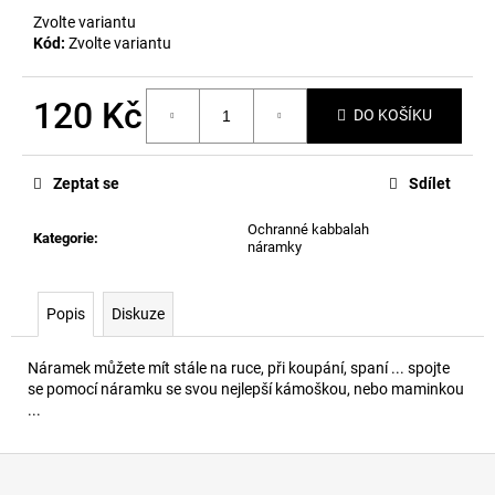
č
Zvolte variantu
u
Kód:
Zvolte variantu
j
e
m
120 Kč
DO KOŠÍKU
e
Měrná
cena:
Zeptat se
Sdílet
Ochranné kabbalah
Kategorie
:
náramky
Popis
Diskuze
Náramek můžete mít stále na ruce, při koupání, spaní ... spojte
se pomocí náramku se svou nejlepší kámoškou, nebo maminkou
...
Z