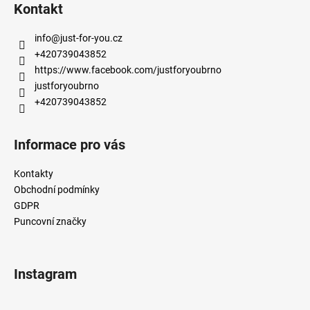
á
Kontakt
p
a
info
@
just-for-you.cz
t
+420739043852
í
https://www.facebook.com/justforyoubrno
justforyoubrno
+420739043852
Informace pro vás
Kontakty
Obchodní podmínky
GDPR
Puncovní značky
Instagram