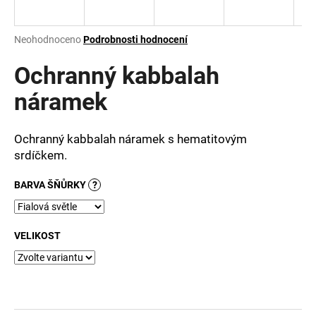
a
j
Průměrné
Neohodnoceno
Podrobnosti hodnocení
í
hodnocení
produktu
Ochranný kabbalah
t
je
?
0,0
náramek
z
5
hvězdiček.
Ochranný kabbalah náramek s hematitovým
srdíčkem.
HLEDAT
BARVA ŠŇŮRKY
?
D
VELIKOST
o
p
o
r
u