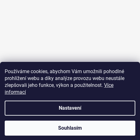
Sledovat na Instagramu
Používáme cookies, abychom Vám umožnili pohodlné
prohlížení webu a díky analýze provozu webu neustále
Přijímáme online platby
zlepšovali jeho funkce, výkon a použitelnost.
Více
informací
Nastavení
Vytvořil Shoptet
Souhlasím
Copyright 2026
JUST FOR YOU
. Všechna práva vyhrazena.
U objednávek nad 2000 Kč je poštovné zdarma.