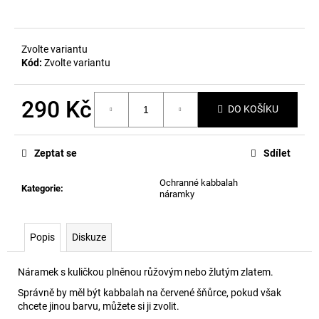
č
u
j
e
Zvolte variantu
m
Kód:
Zvolte variantu
e
290 Kč
DO KOŠÍKU
Měrná
cena:
Zeptat se
Sdílet
Ochranné kabbalah
Kategorie
:
náramky
Popis
Diskuze
Náramek s kuličkou plněnou růžovým nebo žlutým zlatem.
Správně by měl být kabbalah na červené šňůrce, pokud však
chcete jinou barvu, můžete si ji zvolit.