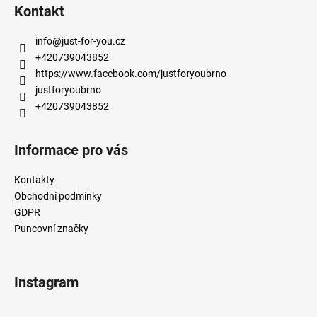
á
Kontakt
p
a
info
@
just-for-you.cz
t
+420739043852
í
https://www.facebook.com/justforyoubrno
justforyoubrno
+420739043852
Informace pro vás
Kontakty
Obchodní podmínky
GDPR
Puncovní značky
Instagram