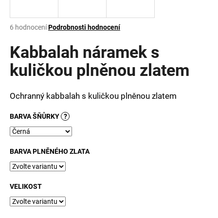
a
j
Průměrné
6 hodnocení
Podrobnosti hodnocení
í
hodnocení
produktu
Kabbalah náramek s
t
je
?
3,8
kuličkou plněnou zlatem
z
5
hvězdiček.
Ochranný kabbalah s kuličkou plněnou zlatem
HLEDAT
BARVA ŠŇŮRKY
?
BARVA PLNĚNÉHO ZLATA
D
o
p
o
VELIKOST
r
u