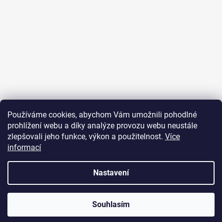
Sledovat na Instagramu
Používáme cookies, abychom Vám umožnili pohodlné
prohlížení webu a díky analýze provozu webu neustále
Přijímáme online platby
zlepšovali jeho funkce, výkon a použitelnost.
Více
informací
Nastavení
Vytvořil Shoptet
Souhlasím
Copyright 2026
JUST FOR YOU
. Všechna práva vyhrazena.
U objednávek nad 2000 Kč je poštovné zdarma.