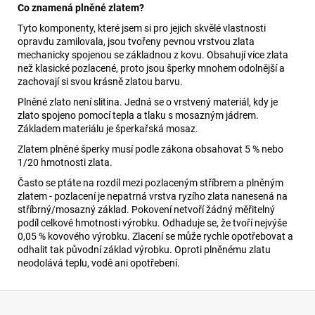
Co znamená plněné zlatem?
Tyto komponenty, které jsem si pro jejich skvělé vlastnosti
opravdu zamilovala, jsou tvořeny pevnou vrstvou zlata
mechanicky spojenou se základnou z kovu. Obsahují více zlata
než klasické pozlacené, proto jsou šperky mnohem odolnější a
zachovají si svou krásně zlatou barvu.
Plněné zlato není slitina. Jedná se o vrstvený materiál, kdy je
zlato spojeno pomocí tepla a tlaku s mosazným jádrem.
Základem materiálu je šperkařská mosaz.
Zlatem plněné šperky musí podle zákona obsahovat 5 % nebo
1/20 hmotnosti zlata.
Často se ptáte na rozdíl mezi pozlaceným stříbrem a plněným
zlatem - pozlacení je nepatrná vrstva ryzího zlata nanesená na
stříbrný/mosazný základ. Pokovení netvoří žádný měřitelný
podíl celkové hmotnosti výrobku. Odhaduje se, že tvoří nejvýše
0,05 % kovového výrobku. Zlacení se může rychle opotřebovat a
odhalit tak původní základ výrobku. Oproti plněnému zlatu
neodolává teplu, vodě ani opotřebení.
Z