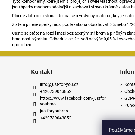
Tyto komponenty, které jsem si pro jejich skvělé vlastnosti oprav
jsou šperky mnohem odolnější a zachovají si svou krásně zlatou b
Plněné zlato není slitina. Jedná se o vrstvený materiál, kdy je z
Zlatem plněné šperky musí podle zákona obsahovat 5 % nebo 1/20
Často se ptáte na rozdíl mezi pozlaceným stříbrem a plněným zlate
hmotnosti výrobku. Odhaduje se, že tvoří nejvýše 0,05 % kovového
opotřebení.
Z
á
Kontakt
Infor
p
a
info
@
just-for-you.cz
Kont
t
+420739043852
Obch
í
https://www.facebook.com/justfor
GDP
youbrno
Punco
justforyoubrno
+420739043852
Používáme c