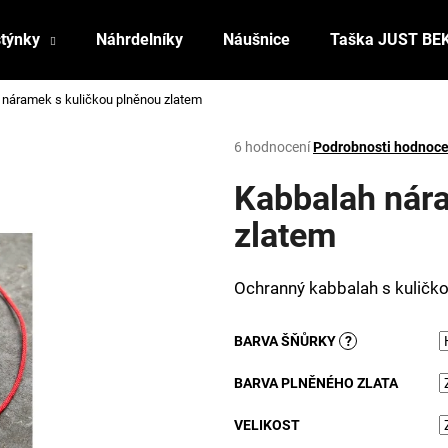
stýnky
Náhrdelníky
Náušnice
Taška JUST BE
 náramek s kuličkou plněnou zlatem
Co potřebujete najít?
Průměrné
6 hodnocení
Podrobnosti hodnoce
hodnocení
produktu
Kabbalah nára
HLEDAT
je
3,8
zlatem
z
5
Doporučujeme
hvězdiček.
Ochranný kabbalah s kuličk
BARVA ŠŇŮRKY
?
BARVA PLNĚNÉHO ZLATA
VELIKOST