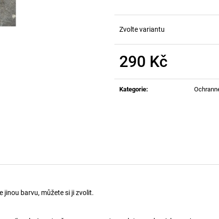
Zvolte variantu
290 Kč
Měrná
cena:
Kategorie
:
Ochrann
inou barvu, můžete si ji zvolit.