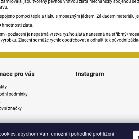
du zamilovala, jsou tvořeny pevnou vrstvou zlata mechanicky spojenou se z
arvu.
lato spojeno pomocí tepla a tlaku s mosazným jádrem. Základem materiálu 
 hmotnosti zlata.
m - pozlacení je nepatrná vrstva ryzího zlata nanesená na stříbrný/mosa
 výrobku. Zlacení se může rychle opotřebovat a odhalit tak původní zákla
mace pro vás
Instagram
akty
odní podmínky
R
vní značky
ookies, abychom Vám umožnili pohodlné prohlížení