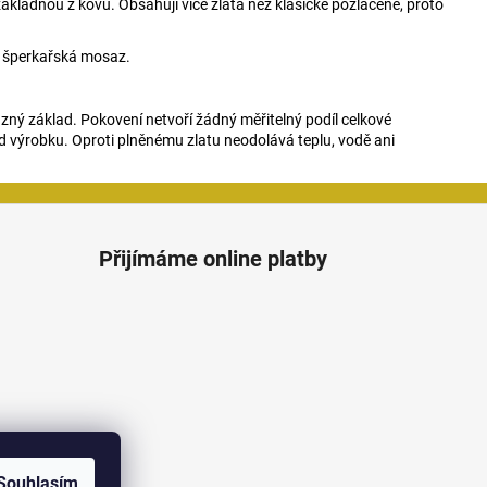
ákladnou z kovu. Obsahují více zlata než klasické pozlacené, proto
je šperkařská mosaz.
zný základ. Pokovení netvoří žádný měřitelný podíl celkové
d výrobku. Oproti plněnému zlatu neodolává teplu, vodě ani
Přijímáme online platby
Souhlasím