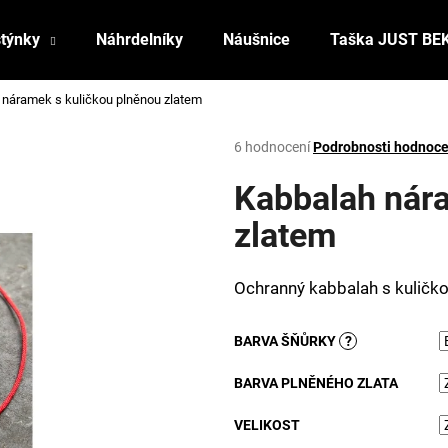
stýnky
Náhrdelníky
Náušnice
Taška JUST BE
 náramek s kuličkou plněnou zlatem
Co potřebujete najít?
Průměrné
6 hodnocení
Podrobnosti hodnoce
hodnocení
produktu
Kabbalah nára
HLEDAT
je
3,8
zlatem
z
5
Doporučujeme
hvězdiček.
Ochranný kabbalah s kuličk
BARVA ŠŇŮRKY
?
BARVA PLNĚNÉHO ZLATA
VELIKOST