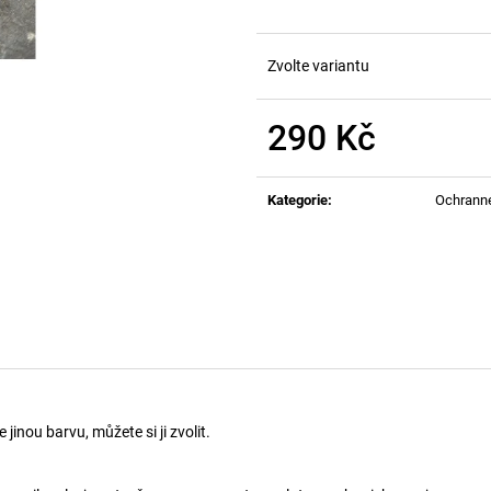
Zvolte variantu
290 Kč
Měrná
cena:
Kategorie
:
Ochrann
inou barvu, můžete si ji zvolit.