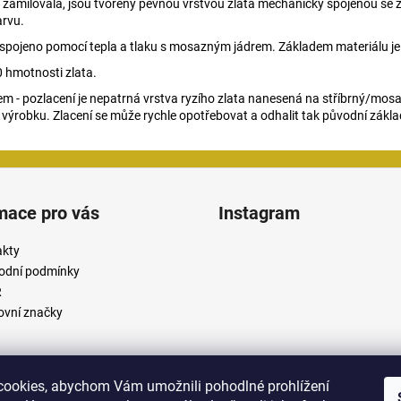
du zamilovala, jsou tvořeny pevnou vrstvou zlata mechanicky spojenou se z
arvu.
lato spojeno pomocí tepla a tlaku s mosazným jádrem. Základem materiálu 
 hmotnosti zlata.
m - pozlacení je nepatrná vrstva ryzího zlata nanesená na stříbrný/mosa
 výrobku. Zlacení se může rychle opotřebovat a odhalit tak původní zákla
mace pro vás
Instagram
akty
odní podmínky
R
vní značky
ookies, abychom Vám umožnili pohodlné prohlížení