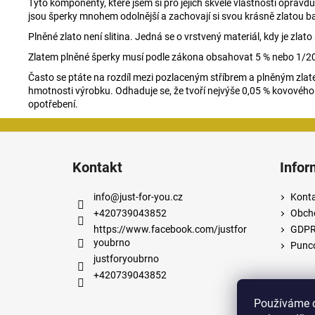
Tyto komponenty, které jsem si pro jejich skvělé vlastnosti oprav
jsou šperky mnohem odolnější a zachovají si svou krásně zlatou b
Plněné zlato není slitina. Jedná se o vrstvený materiál, kdy je z
Zlatem plněné šperky musí podle zákona obsahovat 5 % nebo 1/20
Často se ptáte na rozdíl mezi pozlaceným stříbrem a plněným zlate
hmotnosti výrobku. Odhaduje se, že tvoří nejvýše 0,05 % kovového
opotřebení.
Z
á
Kontakt
Infor
p
a
info
@
just-for-you.cz
Kont
t
+420739043852
Obch
í
https://www.facebook.com/justfor
GDP
youbrno
Punco
justforyoubrno
+420739043852
Používáme c