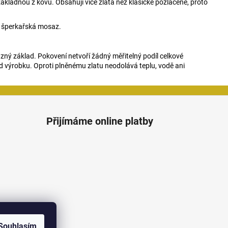
ákladnou z kovu. Obsahují více zlata než klasické pozlacené, proto
je šperkařská mosaz.
zný základ. Pokovení netvoří žádný měřitelný podíl celkové
d výrobku. Oproti plněnému zlatu neodolává teplu, vodě ani
Přijímáme online platby
Souhlasím