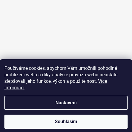
Sledovat na Instagramu
Používáme cookies, abychom Vám umožnili pohodlné
prohlížení webu a díky analýze provozu webu neustále
Přijímáme online platby
zlepšovali jeho funkce, výkon a použitelnost.
Více
informací
Nastavení
Vytvořil Shoptet
Souhlasím
Copyright 2026
JUST FOR YOU
. Všechna práva vyhrazena.
U objednávek nad 2000 Kč je poštovné zdarma.