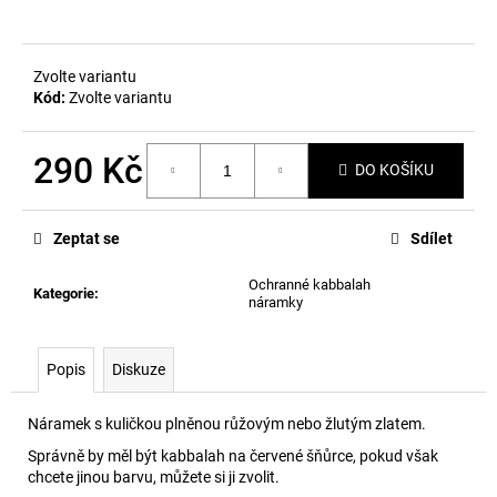
č
u
j
e
Zvolte variantu
m
Kód:
Zvolte variantu
e
290 Kč
DO KOŠÍKU
Měrná
cena:
Zeptat se
Sdílet
Ochranné kabbalah
Kategorie
:
náramky
Popis
Diskuze
Náramek s kuličkou plněnou růžovým nebo žlutým zlatem.
Správně by měl být kabbalah na červené šňůrce, pokud však
chcete jinou barvu, můžete si ji zvolit.