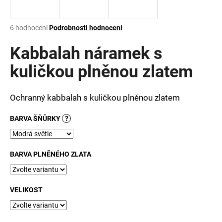
a
j
Průměrné
6 hodnocení
Podrobnosti hodnocení
í
hodnocení
produktu
Kabbalah náramek s
t
je
?
3,8
kuličkou plněnou zlatem
z
5
hvězdiček.
Ochranný kabbalah s kuličkou plněnou zlatem
HLEDAT
BARVA ŠŇŮRKY
?
BARVA PLNĚNÉHO ZLATA
D
o
p
o
VELIKOST
r
u