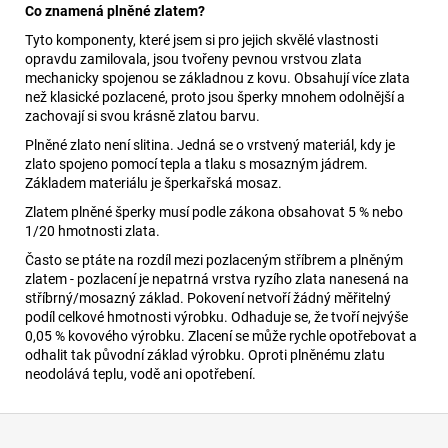
Co znamená plněné zlatem?
Tyto komponenty, které jsem si pro jejich skvělé vlastnosti
opravdu zamilovala, jsou tvořeny pevnou vrstvou zlata
mechanicky spojenou se základnou z kovu. Obsahují více zlata
než klasické pozlacené, proto jsou šperky mnohem odolnější a
zachovají si svou krásně zlatou barvu.
Plněné zlato není slitina. Jedná se o vrstvený materiál, kdy je
zlato spojeno pomocí tepla a tlaku s mosazným jádrem.
Základem materiálu je šperkařská mosaz.
Zlatem plněné šperky musí podle zákona obsahovat 5 % nebo
1/20 hmotnosti zlata.
Často se ptáte na rozdíl mezi pozlaceným stříbrem a plněným
zlatem - pozlacení je nepatrná vrstva ryzího zlata nanesená na
stříbrný/mosazný základ. Pokovení netvoří žádný měřitelný
podíl celkové hmotnosti výrobku. Odhaduje se, že tvoří nejvýše
0,05 % kovového výrobku. Zlacení se může rychle opotřebovat a
odhalit tak původní základ výrobku. Oproti plněnému zlatu
neodolává teplu, vodě ani opotřebení.
Z