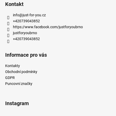
á
Kontakt
p
a
info
@
just-for-you.cz
t
+420739043852
í
https://www.facebook.com/justforyoubrno
justforyoubrno
+420739043852
Informace pro vás
Kontakty
Obchodní podmínky
GDPR
Puncovní značky
Instagram