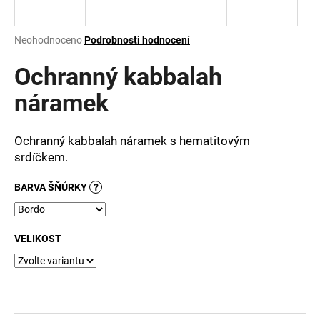
a
j
Průměrné
Neohodnoceno
Podrobnosti hodnocení
í
hodnocení
produktu
Ochranný kabbalah
t
je
?
0,0
náramek
z
5
hvězdiček.
Ochranný kabbalah náramek s hematitovým
srdíčkem.
HLEDAT
BARVA ŠŇŮRKY
?
D
VELIKOST
o
p
o
r
u