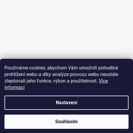
Sledovat na Instagramu
Používáme cookies, abychom Vám umožnili pohodlné
prohlížení webu a díky analýze provozu webu neustále
Přijímáme online platby
zlepšovali jeho funkce, výkon a použitelnost.
Více
informací
Nastavení
Vytvořil Shoptet
Souhlasím
Copyright 2026
JUST FOR YOU
. Všechna práva vyhrazena.
U objednávek nad 2000 Kč je poštovné zdarma.