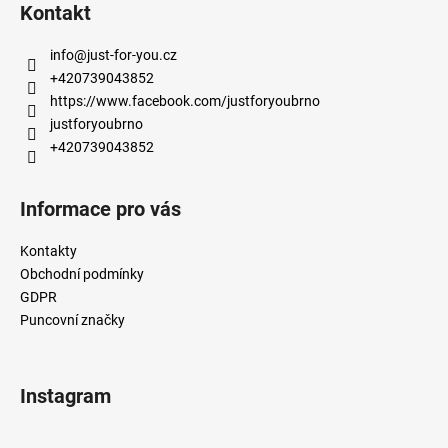
á
Kontakt
p
a
info
@
just-for-you.cz
t
+420739043852
í
https://www.facebook.com/justforyoubrno
justforyoubrno
+420739043852
Informace pro vás
Kontakty
Obchodní podmínky
GDPR
Puncovní značky
Instagram