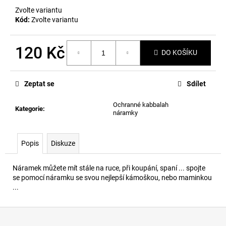
č
Zvolte variantu
u
Kód:
Zvolte variantu
j
e
m
120 Kč
DO KOŠÍKU
e
Měrná
cena:
Zeptat se
Sdílet
Ochranné kabbalah
Kategorie
:
náramky
Popis
Diskuze
Náramek můžete mít stále na ruce, při koupání, spaní ... spojte
se pomocí náramku se svou nejlepší kámoškou, nebo maminkou
...
Z