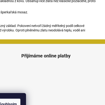
ákladnou z kovu. Obsahují více zlata než klasické pozlacené, proto
je šperkařská mosaz.
zný základ. Pokovení netvoří žádný měřitelný podíl celkové
d výrobku. Oproti plněnému zlatu neodolává teplu, vodě ani
Přijímáme online platby
Souhlasím