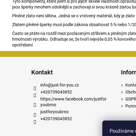
Tyto komponenty, které jsem si pro jejich skvělé vlastnosti oprav
jsou šperky mnohem odolnější a zachovají si svou krásně zlatou b
Plněné zlato není slitina. Jedná se o vrstvený materiál, kdy je z
Zlatem plněné šperky musí podle zákona obsahovat 5 % nebo 1/20
Často se ptáte na rozdíl mezi pozlaceným stříbrem a plněným zlate
hmotnosti výrobku. Odhaduje se, že tvoří nejvýše 0,05 % kovového
opotřebení.
Z
á
Kontakt
Infor
p
a
info
@
just-for-you.cz
Kont
t
+420739043852
Obch
í
https://www.facebook.com/justfor
GDP
youbrno
Punco
justforyoubrno
+420739043852
Používáme c