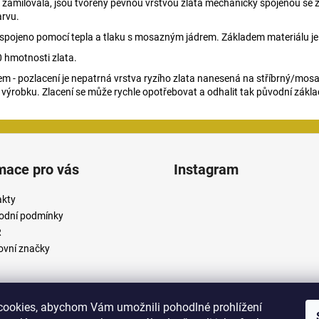
du zamilovala, jsou tvořeny pevnou vrstvou zlata mechanicky spojenou se z
arvu.
lato spojeno pomocí tepla a tlaku s mosazným jádrem. Základem materiálu 
 hmotnosti zlata.
m - pozlacení je nepatrná vrstva ryzího zlata nanesená na stříbrný/mosa
 výrobku. Zlacení se může rychle opotřebovat a odhalit tak původní zákla
mace pro vás
Instagram
akty
odní podmínky
R
vní značky
ookies, abychom Vám umožnili pohodlné prohlížení