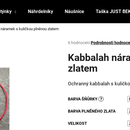
stýnky
Náhrdelníky
Náušnice
Taška JUST BE
 náramek s kuličkou plněnou zlatem
Co potřebujete najít?
Průměrné
6 hodnocení
Podrobnosti hodnoce
hodnocení
produktu
Kabbalah nára
HLEDAT
je
3,8
zlatem
z
5
Doporučujeme
hvězdiček.
Ochranný kabbalah s kuličk
BARVA ŠŇŮRKY
?
BARVA PLNĚNÉHO ZLATA
VELIKOST