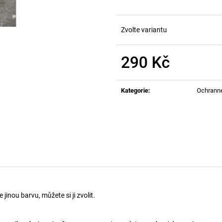
Zvolte variantu
290 Kč
Měrná
cena:
Kategorie
:
Ochrann
inou barvu, můžete si ji zvolit.