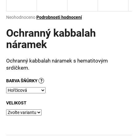
a
j
Průměrné
Neohodnoceno
Podrobnosti hodnocení
í
hodnocení
produktu
Ochranný kabbalah
t
je
?
0,0
náramek
z
5
hvězdiček.
Ochranný kabbalah náramek s hematitovým
srdíčkem.
HLEDAT
BARVA ŠŇŮRKY
?
D
VELIKOST
o
p
o
r
u