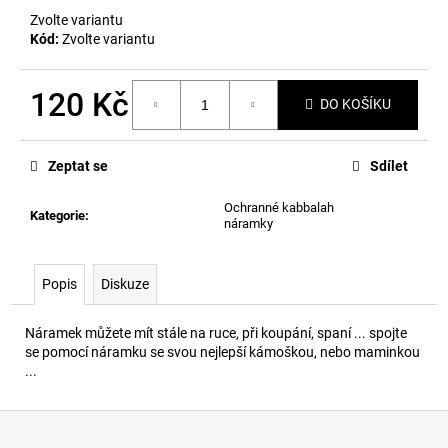
č
Zvolte variantu
u
Kód:
Zvolte variantu
j
e
m
120 Kč
DO KOŠÍKU
e
Měrná
cena:
Zeptat se
Sdílet
Ochranné kabbalah
Kategorie
:
náramky
Popis
Diskuze
Náramek můžete mít stále na ruce, při koupání, spaní ... spojte
se pomocí náramku se svou nejlepší kámoškou, nebo maminkou
...
Z