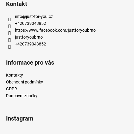
á
Kontakt
p
a
info
@
just-for-you.cz
t
+420739043852
í
https://www.facebook.com/justforyoubrno
justforyoubrno
+420739043852
Informace pro vás
Kontakty
Obchodní podmínky
GDPR
Puncovní značky
Instagram