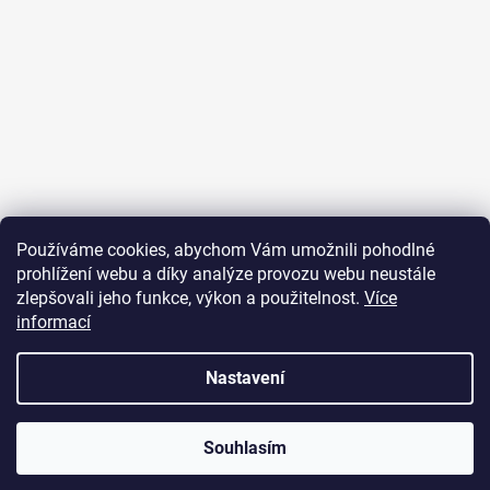
Sledovat na Instagramu
Používáme cookies, abychom Vám umožnili pohodlné
prohlížení webu a díky analýze provozu webu neustále
Přijímáme online platby
zlepšovali jeho funkce, výkon a použitelnost.
Více
informací
Nastavení
Vytvořil Shoptet
Souhlasím
Copyright 2026
JUST FOR YOU
. Všechna práva vyhrazena.
U objednávek nad 2000 Kč je poštovné zdarma.