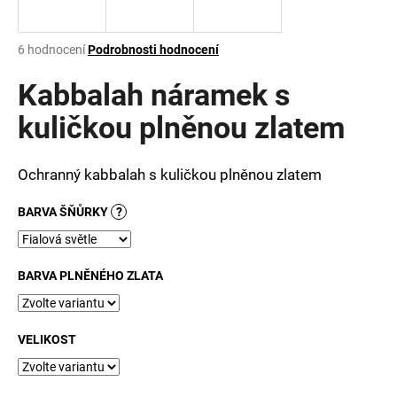
a
j
Průměrné
6 hodnocení
Podrobnosti hodnocení
í
hodnocení
produktu
Kabbalah náramek s
t
je
?
3,8
kuličkou plněnou zlatem
z
5
hvězdiček.
Ochranný kabbalah s kuličkou plněnou zlatem
HLEDAT
BARVA ŠŇŮRKY
?
BARVA PLNĚNÉHO ZLATA
D
o
p
o
VELIKOST
r
u