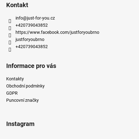
á
Kontakt
p
a
info
@
just-for-you.cz
t
+420739043852
í
https://www.facebook.com/justforyoubrno
justforyoubrno
+420739043852
Informace pro vás
Kontakty
Obchodní podmínky
GDPR
Puncovní značky
Instagram