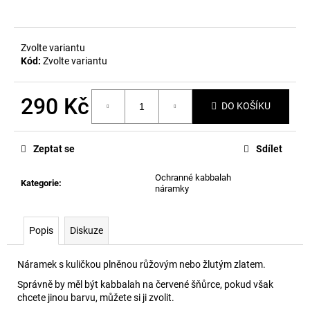
č
u
j
e
Zvolte variantu
m
Kód:
Zvolte variantu
e
290 Kč
DO KOŠÍKU
Měrná
cena:
Zeptat se
Sdílet
Ochranné kabbalah
Kategorie
:
náramky
Popis
Diskuze
Náramek s kuličkou plněnou růžovým nebo žlutým zlatem.
Správně by měl být kabbalah na červené šňůrce, pokud však
chcete jinou barvu, můžete si ji zvolit.