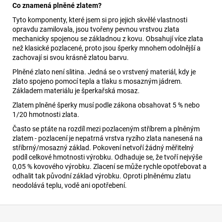
Co znamená plněné zlatem?
Tyto komponenty, které jsem si pro jejich skvělé vlastnosti
opravdu zamilovala, jsou tvořeny pevnou vrstvou zlata
mechanicky spojenou se základnou z kovu. Obsahují více zlata
než klasické pozlacené, proto jsou šperky mnohem odolnější a
zachovají si svou krásně zlatou barvu.
Plněné zlato není slitina. Jedná se o vrstvený materiál, kdy je
zlato spojeno pomocí tepla a tlaku s mosazným jádrem.
Základem materiálu je šperkařská mosaz.
Zlatem plněné šperky musí podle zákona obsahovat 5 % nebo
1/20 hmotnosti zlata.
Často se ptáte na rozdíl mezi pozlaceným stříbrem a plněným
zlatem - pozlacení je nepatrná vrstva ryzího zlata nanesená na
stříbrný/mosazný základ. Pokovení netvoří žádný měřitelný
podíl celkové hmotnosti výrobku. Odhaduje se, že tvoří nejvýše
0,05 % kovového výrobku. Zlacení se může rychle opotřebovat a
odhalit tak původní základ výrobku. Oproti plněnému zlatu
neodolává teplu, vodě ani opotřebení.
Z