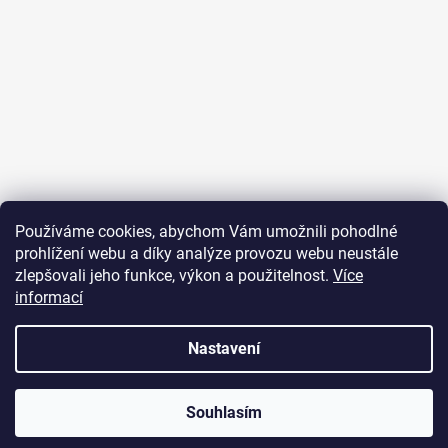
Sledovat na Instagramu
Používáme cookies, abychom Vám umožnili pohodlné
prohlížení webu a díky analýze provozu webu neustále
Přijímáme online platby
zlepšovali jeho funkce, výkon a použitelnost.
Více
informací
Nastavení
Vytvořil Shoptet
Souhlasím
Copyright 2026
JUST FOR YOU
. Všechna práva vyhrazena.
U objednávek nad 2000 Kč je poštovné zdarma.