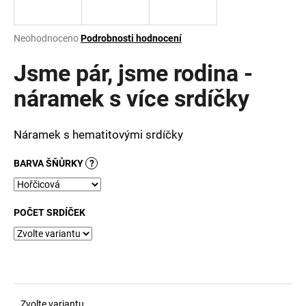
a
j
Průměrné
Neohodnoceno
Podrobnosti hodnocení
í
hodnocení
produktu
Jsme pár, jsme rodina -
t
je
?
0,0
náramek s více srdíčky
z
5
hvězdiček.
Náramek s hematitovými srdíčky
HLEDAT
BARVA ŠŇŮRKY
?
POČET SRDÍČEK
D
o
p
o
r
u
Zvolte variantu