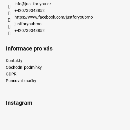
a
info
@
just-for-you.cz
t
+420739043852
í
https://www.facebook.com/justforyoubrno
justforyoubrno
+420739043852
Informace pro vás
Kontakty
Obchodní podmínky
GDPR
Puncovní značky
Instagram