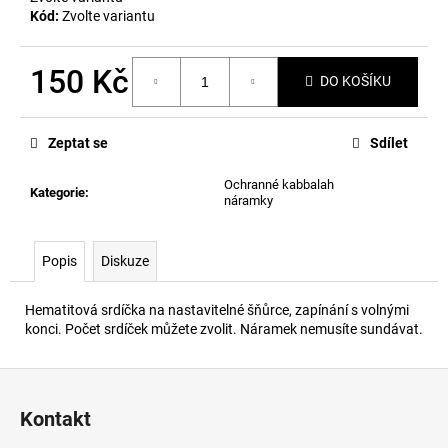
č
Kód:
Zvolte variantu
u
j
e
150 Kč
DO KOŠÍKU
m
Měrná
e
cena:
Zeptat se
Sdílet
Ochranné kabbalah
Kategorie
:
náramky
Popis
Diskuze
Hematitová srdíčka na nastavitelné šňůrce, zapínání s volnými
konci. Počet srdíček můžete zvolit. Náramek nemusíte sundávat.
Z
á
Kontakt
p