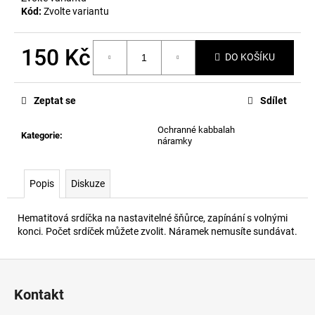
č
Kód:
Zvolte variantu
u
j
e
150 Kč
DO KOŠÍKU
m
Měrná
e
cena:
Zeptat se
Sdílet
Ochranné kabbalah
Kategorie
:
náramky
Popis
Diskuze
Hematitová srdíčka na nastavitelné šňůrce, zapínání s volnými
konci. Počet srdíček můžete zvolit. Náramek nemusíte sundávat.
Z
á
Kontakt
p