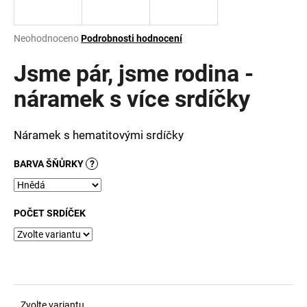
a
j
Průměrné
Neohodnoceno
Podrobnosti hodnocení
í
hodnocení
produktu
Jsme pár, jsme rodina -
t
je
?
0,0
náramek s více srdíčky
z
5
hvězdiček.
Náramek s hematitovými srdíčky
HLEDAT
BARVA ŠŇŮRKY
?
POČET SRDÍČEK
D
o
p
o
r
u
Zvolte variantu