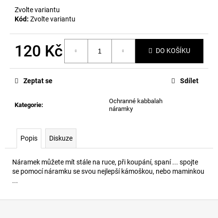
č
Zvolte variantu
u
Kód:
Zvolte variantu
j
e
m
120 Kč
DO KOŠÍKU
e
Měrná
cena:
Zeptat se
Sdílet
Ochranné kabbalah
Kategorie
:
náramky
Popis
Diskuze
Náramek můžete mít stále na ruce, při koupání, spaní ... spojte
se pomocí náramku se svou nejlepší kámoškou, nebo maminkou
...
Z