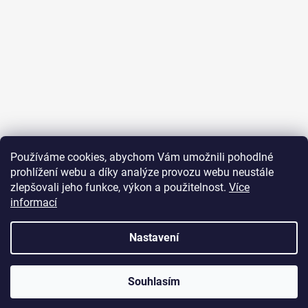
Sledovat na Instagramu
Používáme cookies, abychom Vám umožnili pohodlné
prohlížení webu a díky analýze provozu webu neustále
Přijímáme online platby
zlepšovali jeho funkce, výkon a použitelnost.
Více
informací
Nastavení
Vytvořil Shoptet
Souhlasím
Copyright 2026
JUST FOR YOU
. Všechna práva vyhrazena.
U objednávek nad 2000 Kč je poštovné zdarma.