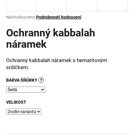
a
j
Průměrné
Neohodnoceno
Podrobnosti hodnocení
í
hodnocení
produktu
Ochranný kabbalah
t
je
?
0,0
náramek
z
5
hvězdiček.
Ochranný kabbalah náramek s hematitovým
srdíčkem.
HLEDAT
BARVA ŠŇŮRKY
?
D
VELIKOST
o
p
o
r
u