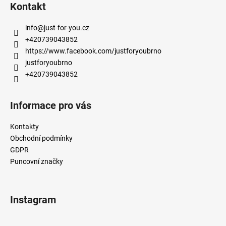
á
Kontakt
p
a
info
@
just-for-you.cz
t
+420739043852
í
https://www.facebook.com/justforyoubrno
justforyoubrno
+420739043852
Informace pro vás
Kontakty
Obchodní podmínky
GDPR
Puncovní značky
Instagram