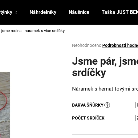
stýnky
Náhrdelníky
Náušnice
Taška JUST BE
 jsme rodina - náramek s více srdíčky
Co potřebujete najít?
Průměrné
Neohodnoceno
Podrobnosti hodn
hodnocení
produktu
Jsme pár, jsm
HLEDAT
je
0,0
srdíčky
z
5
Doporučujeme
hvězdiček.
Náramek s hematitovými sr
BARVA ŠŇŮRKY
?
POČET SRDÍČEK