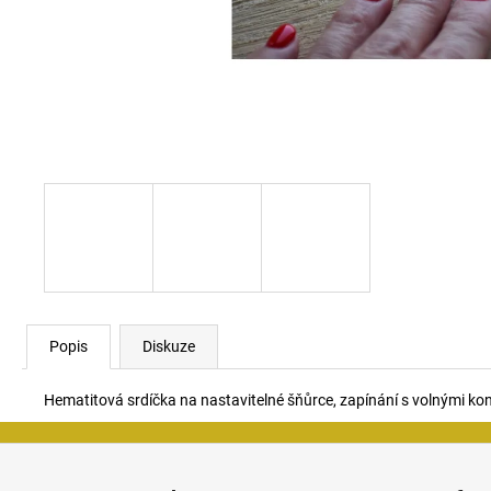
Popis
Diskuze
Hematitová srdíčka na nastavitelné šňůrce, zapínání s volnými ko
Z
á