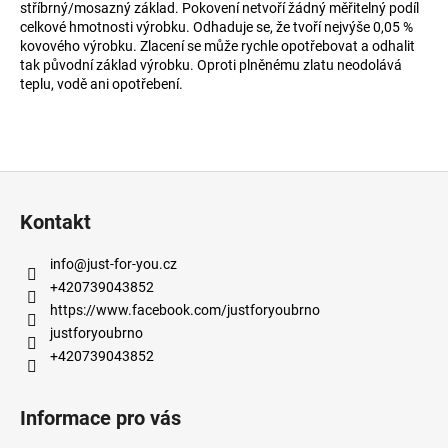
stříbrný/mosazný základ. Pokovení netvoří žádný měřitelný podíl
a
celkové hmotnosti výrobku. Odhaduje se, že tvoří nejvýše 0,05 %
kovového výrobku. Zlacení se může rychle opotřebovat a odhalit
j
tak původní základ výrobku. Oproti plněnému zlatu neodolává
í
teplu, vodě ani opotřebení.
t
?
Z
á
Kontakt
p
HLEDAT
a
info
@
just-for-you.cz
t
+420739043852
í
https://www.facebook.com/justforyoubrno
D
justforyoubrno
o
+420739043852
p
o
r
Informace pro vás
u