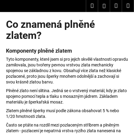
K
Přejít
Hledat
Nákup
M
Přihlášení
na
o
obsah
Zpět
Zpět
košík
š
Co znamená plněné
í
C
zlatem?
k
o
p
Komponenty plněné zlatem
o
Tyto komponenty, které jsem si pro jejich skvělé vlastnosti opravdu
t
zamilovala, jsou tvořeny pevnou vrstvou zlata mechanicky
ř
spojenou se základnou z kovu. Obsahují více zlata než klasické
pozlacené, proto jsou šperky mnohem odolnější a zachovají si
e
svou krásně zlatou barvu.
b
Plněné zlato není slitina. Jedná se o vrstvený materiál, kdy je zlato
u
spojeno pomocí tepla a tlaku s mosazným jádrem. Základem
j
materiálu je šperkařská mosaz.
e
Zlatem plněné šperky musí podle zákona obsahovat 5 % nebo
1/20 hmotnosti zlata.
t
e
Často se ptáte na rozdíl mezi pozlaceným stříbrem a plněným
zlatem - pozlacení je nepatrná vrstva ryzího zlata nanesená na
n