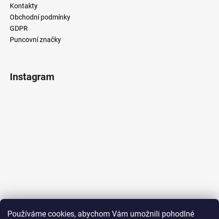
č
Kontakty
u
Obchodní podmínky
j
GDPR
e
Puncovní značky
m
e
Instagram
Sledovat na Instagramu
Používáme cookies, abychom Vám umožnili pohodlné