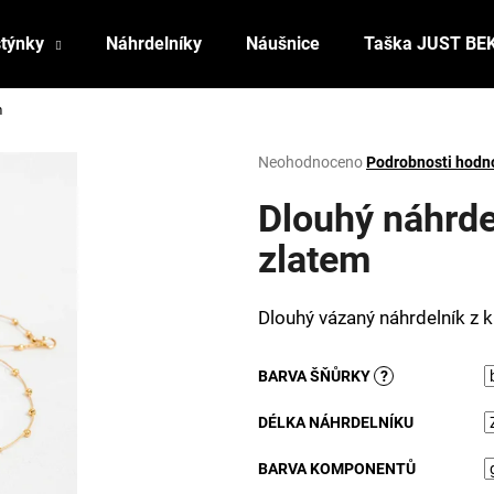
stýnky
Náhrdelníky
Náušnice
Taška JUST BE
m
Co potřebujete najít?
Průměrné
Neohodnoceno
Podrobnosti hodn
hodnocení
produktu
Dlouhý náhrde
HLEDAT
je
0,0
zlatem
z
5
Doporučujeme
hvězdiček.
Dlouhý vázaný náhrdelník z 
BARVA ŠŇŮRKY
?
DÉLKA NÁHRDELNÍKU
BARVA KOMPONENTŮ