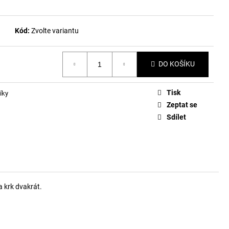
Kód:
Zvolte variantu
DO KOŠÍKU
Tisk
íky
Zeptat se
Sdílet
a krk dvakrát.