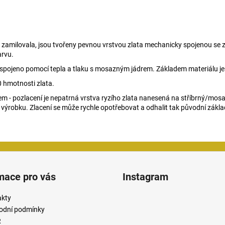
du zamilovala, jsou tvořeny pevnou vrstvou zlata mechanicky spojenou se z
arvu.
lato spojeno pomocí tepla a tlaku s mosazným jádrem. Základem materiálu 
 hmotnosti zlata.
m - pozlacení je nepatrná vrstva ryzího zlata nanesená na stříbrný/mosa
 výrobku. Zlacení se může rychle opotřebovat a odhalit tak původní zákla
mace pro vás
Instagram
akty
odní podmínky
R