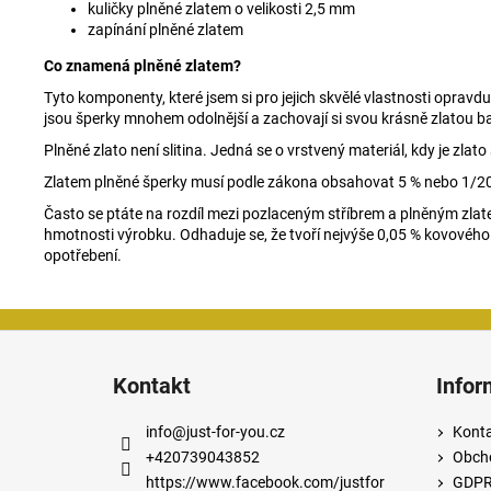
kuličky plněné zlatem o velikosti 2,5 mm
zapínání plněné zlatem
Co znamená plněné zlatem?
Tyto komponenty, které jsem si pro jejich skvělé vlastnosti oprav
jsou šperky mnohem odolnější a zachovají si svou krásně zlatou b
Plněné zlato není slitina. Jedná se o vrstvený materiál, kdy je z
Zlatem plněné šperky musí podle zákona obsahovat 5 % nebo 1/20
Často se ptáte na rozdíl mezi pozlaceným stříbrem a plněným zlate
hmotnosti výrobku. Odhaduje se, že tvoří nejvýše 0,05 % kovového
opotřebení.
Z
á
Kontakt
Infor
p
a
info
@
just-for-you.cz
Kont
t
+420739043852
Obch
í
https://www.facebook.com/justfor
GDP