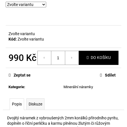
č
u
j
e
m
e
Zvolte variantu
Kód:
Zvolte variantu
990 Kč
DO KOŠÍKU
Měrná
cena:
Zeptat se
Sdílet
Kategorie
:
Minerální náramky
Popis
Diskuze
Dvojitý náramek z vybroušených 2mm korálků přírodního pyritu,
doplněn o říční perličku a karmu plněnou žlutým či růžovým