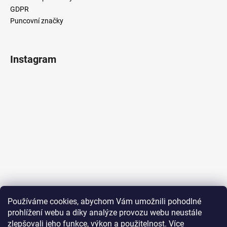
GDPR
Puncovní značky
Instagram
Sledovat na Instagramu
Používáme cookies, abychom Vám umožnili pohodlné
prohlížení webu a díky analýze provozu webu neustále
Přijímáme online platby
zlepšovali jeho funkce, výkon a použitelnost.
Více