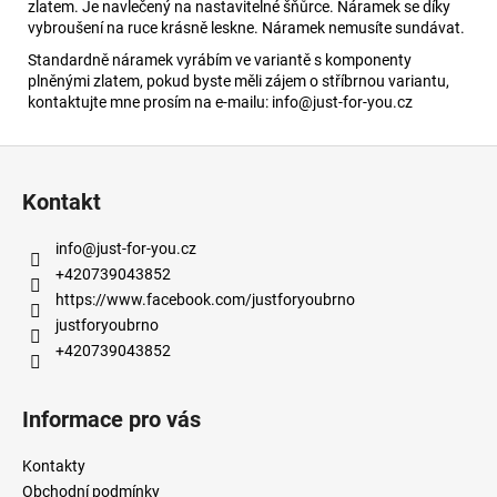
zlatem. Je navlečený na nastavitelné šňůrce. Náramek se díky
vybroušení na ruce krásně leskne. Náramek nemusíte sundávat.
Standardně náramek vyrábím ve variantě s komponenty
plněnými zlatem, pokud byste měli zájem o stříbrnou variantu,
kontaktujte mne prosím na e-mailu: info@just-for-you.cz
Z
á
Kontakt
p
a
info
@
just-for-you.cz
t
+420739043852
í
https://www.facebook.com/justforyoubrno
justforyoubrno
+420739043852
Informace pro vás
Kontakty
Obchodní podmínky