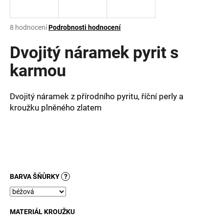
a
j
Průměrné
8 hodnocení
Podrobnosti hodnocení
í
hodnocení
produktu
Dvojitý náramek pyrit s
t
je
?
2,5
karmou
z
5
hvězdiček.
Dvojitý náramek z přírodního pyritu, říční perly a
kroužku plněného zlatem
HLEDAT
D
o
p
BARVA ŠŇŮRKY
?
o
r
u
MATERIÁL KROUŽKU