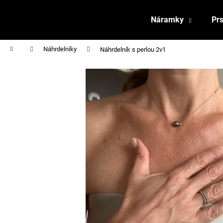
K
Přejít
na
o
Náramky
Pr
obsah
Zpět
Zpět
š
do
do
í
Domů
Náhrdelníky
Náhrdelník s perlou 2v1
obchodu
obchodu
k