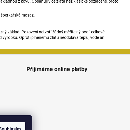
ákladnou z kovu. Obsahují více zlata než klasické pozlacené, proto
je šperkařská mosaz.
zný základ. Pokovení netvoří žádný měřitelný podíl celkové
d výrobku. Oproti plněnému zlatu neodolává teplu, vodě ani
Přijímáme online platby
Souhlasím