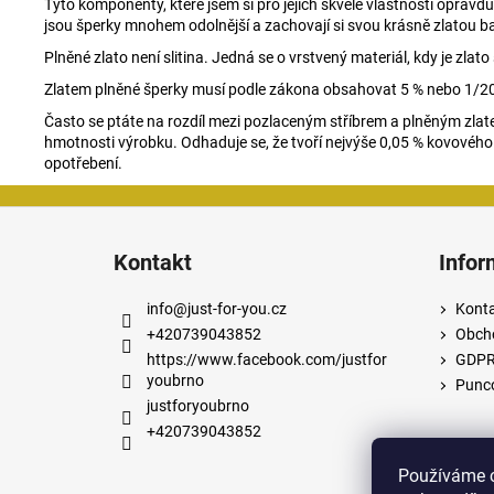
Tyto komponenty, které jsem si pro jejich skvělé vlastnosti oprav
jsou šperky mnohem odolnější a zachovají si svou krásně zlatou b
Plněné zlato není slitina. Jedná se o vrstvený materiál, kdy je z
Zlatem plněné šperky musí podle zákona obsahovat 5 % nebo 1/20
Často se ptáte na rozdíl mezi pozlaceným stříbrem a plněným zlate
hmotnosti výrobku. Odhaduje se, že tvoří nejvýše 0,05 % kovového
opotřebení.
Z
á
Kontakt
Infor
p
a
info
@
just-for-you.cz
Kont
t
+420739043852
Obch
í
https://www.facebook.com/justfor
GDP
youbrno
Punco
justforyoubrno
+420739043852
Používáme c