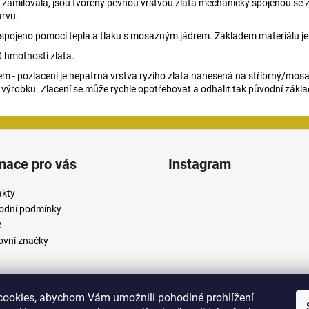
du zamilovala, jsou tvořeny pevnou vrstvou zlata mechanicky spojenou se z
arvu.
lato spojeno pomocí tepla a tlaku s mosazným jádrem. Základem materiálu 
 hmotnosti zlata.
m - pozlacení je nepatrná vrstva ryzího zlata nanesená na stříbrný/mosa
 výrobku. Zlacení se může rychle opotřebovat a odhalit tak původní zákla
mace pro vás
Instagram
akty
odní podmínky
R
vní značky
ookies, abychom Vám umožnili pohodlné prohlížení