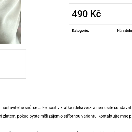
490 Kč
Měrná
cena:
Kategorie
:
Náhrdeln
stavitelné šňůrce … lze nosit v krátké i delší verzi a nemusíte sundávat
zlatem, pokud byste měli zájem o stříbrnou variantu, kontaktujte mne pr