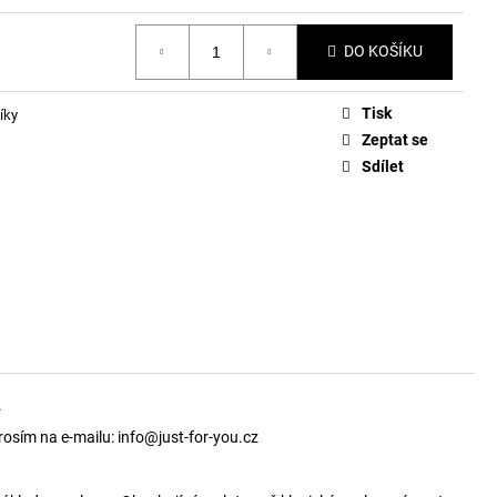
DO KOŠÍKU
Tisk
íky
Zeptat se
Sdílet
.
osím na e-mailu: info@just-for-you.cz