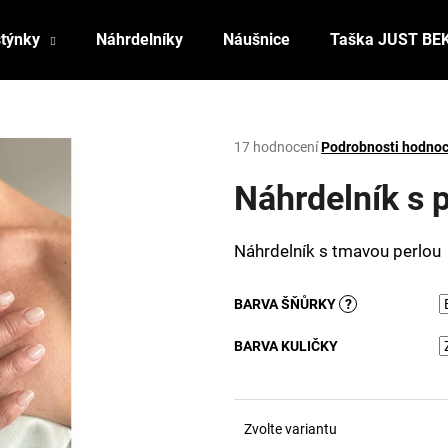
stýnky
Náhrdelníky
Náušnice
Taška JUST BE
Co potřebujete najít?
Průměrné
17 hodnocení
Podrobnosti hodnoc
hodnocení
produktu
Náhrdelník s 
HLEDAT
je
3,1
z
Náhrdelník s tmavou perlou
5
Doporučujeme
hvězdiček.
BARVA ŠŇŮRKY
?
BARVA KULIČKY
Zvolte variantu