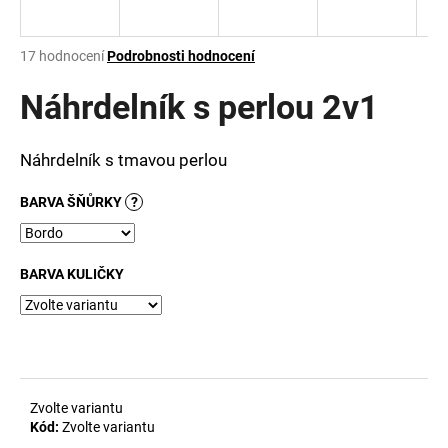
a
j
Průměrné
17 hodnocení
Podrobnosti hodnocení
í
hodnocení
produktu
Náhrdelník s perlou 2v1
t
je
?
3,1
z
Náhrdelník s tmavou perlou
5
hvězdiček.
BARVA ŠŇŮRKY
?
HLEDAT
BARVA KULIČKY
D
o
p
o
r
Zvolte variantu
u
Kód:
Zvolte variantu