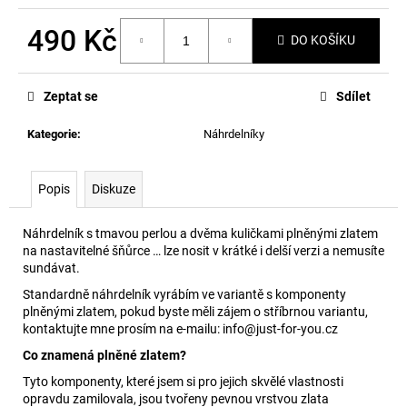
č
u
490 Kč
j
DO KOŠÍKU
e
Měrná
m
cena:
Zeptat se
Sdílet
e
Kategorie
:
Náhrdelníky
Popis
Diskuze
Náhrdelník s tmavou perlou a dvěma kuličkami plněnými zlatem
na nastavitelné šňůrce … lze nosit v krátké i delší verzi a nemusíte
sundávat.
Standardně náhrdelník vyrábím ve variantě s komponenty
plněnými zlatem, pokud byste měli zájem o stříbrnou variantu,
kontaktujte mne prosím na e-mailu: info@just-for-you.cz
Co znamená plněné zlatem?
Tyto komponenty, které jsem si pro jejich skvělé vlastnosti
opravdu zamilovala, jsou tvořeny pevnou vrstvou zlata