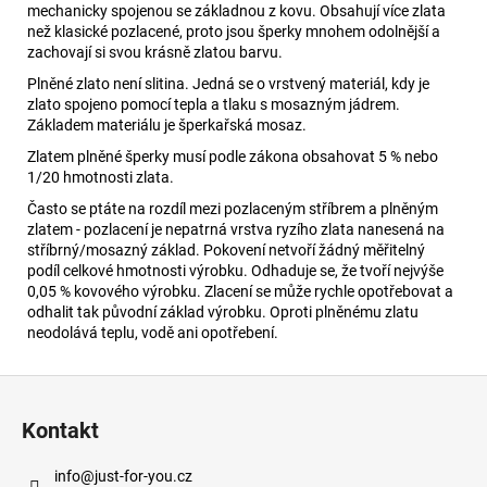
mechanicky spojenou se základnou z kovu. Obsahují více zlata
než klasické pozlacené, proto jsou šperky mnohem odolnější a
zachovají si svou krásně zlatou barvu.
Plněné zlato není slitina. Jedná se o vrstvený materiál, kdy je
zlato spojeno pomocí tepla a tlaku s mosazným jádrem.
Základem materiálu je šperkařská mosaz.
Zlatem plněné šperky musí podle zákona obsahovat 5 % nebo
1/20 hmotnosti zlata.
Často se ptáte na rozdíl mezi pozlaceným stříbrem a plněným
zlatem - pozlacení je nepatrná vrstva ryzího zlata nanesená na
stříbrný/mosazný základ. Pokovení netvoří žádný měřitelný
podíl celkové hmotnosti výrobku. Odhaduje se, že tvoří nejvýše
0,05 % kovového výrobku. Zlacení se může rychle opotřebovat a
odhalit tak původní základ výrobku. Oproti plněnému zlatu
neodolává teplu, vodě ani opotřebení.
Z
á
Kontakt
p
a
info
@
just-for-you.cz