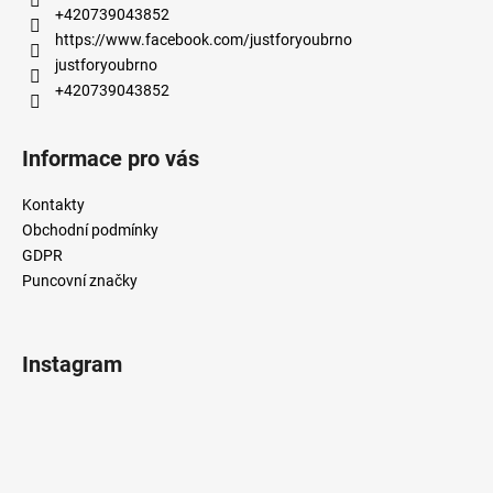
t
+420739043852
í
https://www.facebook.com/justforyoubrno
justforyoubrno
+420739043852
Informace pro vás
Kontakty
Obchodní podmínky
GDPR
Puncovní značky
Instagram