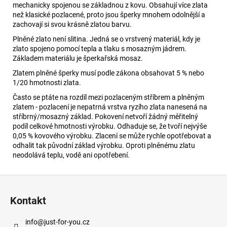
mechanicky spojenou se základnou z kovu. Obsahují více zlata
než klasické pozlacené, proto jsou šperky mnohem odolnější a
zachovají si svou krásně zlatou barvu.
Plněné zlato není slitina. Jedná se o vrstvený materiál, kdy je
zlato spojeno pomocí tepla a tlaku s mosazným jádrem.
Základem materiálu je šperkařská mosaz.
Zlatem plněné šperky musí podle zákona obsahovat 5 % nebo
1/20 hmotnosti zlata.
Často se ptáte na rozdíl mezi pozlaceným stříbrem a plněným
zlatem - pozlacení je nepatrná vrstva ryzího zlata nanesená na
stříbrný/mosazný základ. Pokovení netvoří žádný měřitelný
podíl celkové hmotnosti výrobku. Odhaduje se, že tvoří nejvýše
0,05 % kovového výrobku. Zlacení se může rychle opotřebovat a
odhalit tak původní základ výrobku. Oproti plněnému zlatu
neodolává teplu, vodě ani opotřebení.
Z
á
Kontakt
p
a
info
@
just-for-you.cz