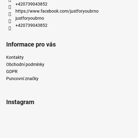
t
+420739043852
í
https://www.facebook.com/justforyoubrno
justforyoubrno
+420739043852
Informace pro vás
Kontakty
Obchodní podmínky
GDPR
Puncovní značky
Instagram