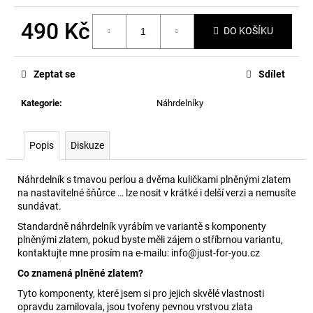
č
u
490 Kč
j
DO KOŠÍKU
e
Měrná
m
cena:
Zeptat se
Sdílet
e
Kategorie
:
Náhrdelníky
Popis
Diskuze
Náhrdelník s tmavou perlou a dvěma kuličkami plněnými zlatem
na nastavitelné šňůrce … lze nosit v krátké i delší verzi a nemusíte
sundávat.
Standardně náhrdelník vyrábím ve variantě s komponenty
plněnými zlatem, pokud byste měli zájem o stříbrnou variantu,
kontaktujte mne prosím na e-mailu: info@just-for-you.cz
Co znamená plněné zlatem?
Tyto komponenty, které jsem si pro jejich skvělé vlastnosti
opravdu zamilovala, jsou tvořeny pevnou vrstvou zlata