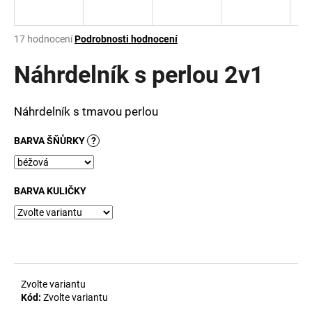
a
j
Průměrné
17 hodnocení
Podrobnosti hodnocení
í
hodnocení
produktu
Náhrdelník s perlou 2v1
t
je
?
3,1
z
Náhrdelník s tmavou perlou
5
hvězdiček.
BARVA ŠŇŮRKY
?
HLEDAT
BARVA KULIČKY
D
o
p
o
r
Zvolte variantu
u
Kód:
Zvolte variantu