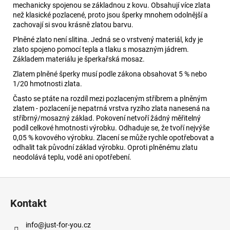
mechanicky spojenou se základnou z kovu. Obsahují více zlata
než klasické pozlacené, proto jsou šperky mnohem odolnější a
zachovají si svou krásně zlatou barvu.
Plněné zlato není slitina. Jedná se o vrstvený materiál, kdy je
zlato spojeno pomocí tepla a tlaku s mosazným jádrem.
Základem materiálu je šperkařská mosaz.
Zlatem plněné šperky musí podle zákona obsahovat 5 % nebo
1/20 hmotnosti zlata.
Často se ptáte na rozdíl mezi pozlaceným stříbrem a plněným
zlatem - pozlacení je nepatrná vrstva ryzího zlata nanesená na
stříbrný/mosazný základ. Pokovení netvoří žádný měřitelný
podíl celkové hmotnosti výrobku. Odhaduje se, že tvoří nejvýše
0,05 % kovového výrobku. Zlacení se může rychle opotřebovat a
odhalit tak původní základ výrobku. Oproti plněnému zlatu
neodolává teplu, vodě ani opotřebení.
Z
á
Kontakt
p
a
info
@
just-for-you.cz