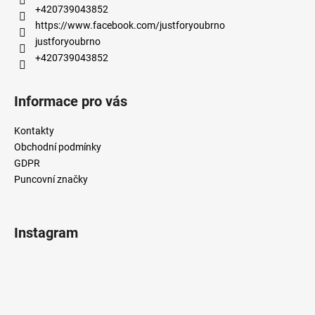
t
+420739043852
í
https://www.facebook.com/justforyoubrno
justforyoubrno
+420739043852
Informace pro vás
Kontakty
Obchodní podmínky
GDPR
Puncovní značky
Instagram