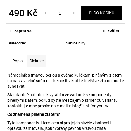
č
u
490 Kč
j
DO KOŠÍKU
e
Měrná
m
cena:
Zeptat se
Sdílet
e
Kategorie
:
Náhrdelníky
Popis
Diskuze
Náhrdelník s tmavou perlou a dvěma kuličkami plněnými zlatem
na nastavitelné šňůrce … lze nosit v krátké i delší verzi a nemusíte
sundávat.
Standardně náhrdelník vyrábím ve variantě s komponenty
plněnými zlatem, pokud byste měli zájem o stříbrnou variantu,
kontaktujte mne prosím na e-mailu: info@just-for-you.cz
Co znamená plněné zlatem?
Tyto komponenty, které jsem si pro jejich skvělé vlastnosti
opravdu zamilovala, jsou tvořeny pevnou vrstvou zlata