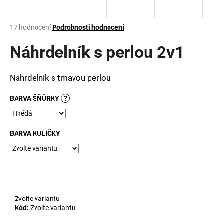
a
j
Průměrné
17 hodnocení
Podrobnosti hodnocení
í
hodnocení
produktu
Náhrdelník s perlou 2v1
t
je
?
3,1
z
Náhrdelník s tmavou perlou
5
hvězdiček.
BARVA ŠŇŮRKY
?
HLEDAT
BARVA KULIČKY
D
o
p
o
r
Zvolte variantu
u
Kód:
Zvolte variantu