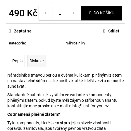
č
u
490 Kč
j
DO KOŠÍKU
e
Měrná
m
cena:
Zeptat se
Sdílet
e
Kategorie
:
Náhrdelníky
Popis
Diskuze
Náhrdelník s tmavou perlou a dvěma kuličkami plněnými zlatem
na nastavitelné šňůrce … lze nosit v krátké i delší verzi a nemusíte
sundávat.
Standardně náhrdelník vyrábím ve variantě s komponenty
plněnými zlatem, pokud byste měli zájem o stříbrnou variantu,
kontaktujte mne prosím na e-mailu: info@just-for-you.cz
Co znamená plněné zlatem?
Tyto komponenty, které jsem si pro jejich skvělé vlastnosti
opravdu zamilovala, jsou tvořeny pevnou vrstvou zlata