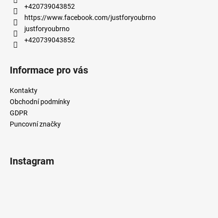
t
+420739043852
í
https://www.facebook.com/justforyoubrno
justforyoubrno
+420739043852
Informace pro vás
Kontakty
Obchodní podmínky
GDPR
Puncovní značky
Instagram