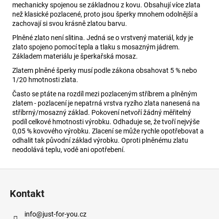
mechanicky spojenou se základnou z kovu. Obsahují více zlata
než klasické pozlacené, proto jsou šperky mnohem odolnější a
zachovají si svou krásně zlatou barvu.
Plněné zlato není slitina. Jedná se o vrstvený materiál, kdy je
zlato spojeno pomocí tepla a tlaku s mosazným jádrem.
Základem materiálu je šperkařská mosaz.
Zlatem plněné šperky musí podle zákona obsahovat 5 % nebo
1/20 hmotnosti zlata.
Často se ptáte na rozdíl mezi pozlaceným stříbrem a plněným
zlatem - pozlacení je nepatrná vrstva ryzího zlata nanesená na
stříbrný/mosazný základ. Pokovení netvoří žádný měřitelný
podíl celkové hmotnosti výrobku. Odhaduje se, že tvoří nejvýše
0,05 % kovového výrobku. Zlacení se může rychle opotřebovat a
odhalit tak původní základ výrobku. Oproti plněnému zlatu
neodolává teplu, vodě ani opotřebení.
Z
á
Kontakt
p
a
info
@
just-for-you.cz