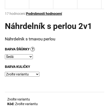
a
j
Průměrné
17 hodnocení
Podrobnosti hodnocení
í
hodnocení
produktu
Náhrdelník s perlou 2v1
t
je
?
3,1
z
Náhrdelník s tmavou perlou
5
hvězdiček.
BARVA ŠŇŮRKY
?
HLEDAT
BARVA KULIČKY
D
o
p
o
r
Zvolte variantu
u
Kód:
Zvolte variantu