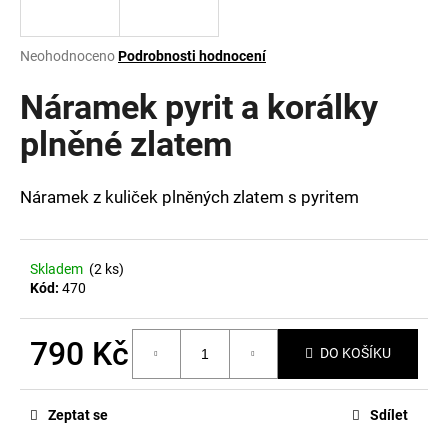
a
j
Průměrné
Neohodnoceno
Podrobnosti hodnocení
í
hodnocení
produktu
Náramek pyrit a korálky
t
je
?
0,0
plněné zlatem
z
5
hvězdiček.
Náramek z kuliček plněných zlatem s pyritem
HLEDAT
Skladem
(2 ks)
Kód:
470
D
o
790 Kč
DO KOŠÍKU
p
Měrná
o
cena:
r
Zeptat se
Sdílet
u