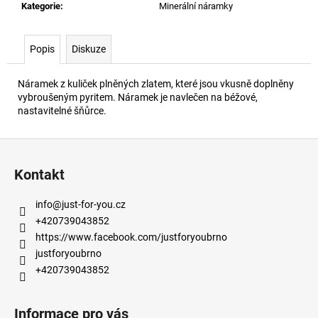
č
Kategorie
:
Minerální náramky
u
j
e
Popis
Diskuze
m
e
Náramek z kuliček plněných zlatem, které jsou vkusně doplněny
vybroušeným pyritem. Náramek je navlečen na béžové,
nastavitelné šňůrce.
Z
á
Kontakt
p
a
info
@
just-for-you.cz
t
+420739043852
í
https://www.facebook.com/justforyoubrno
justforyoubrno
+420739043852
Informace pro vás