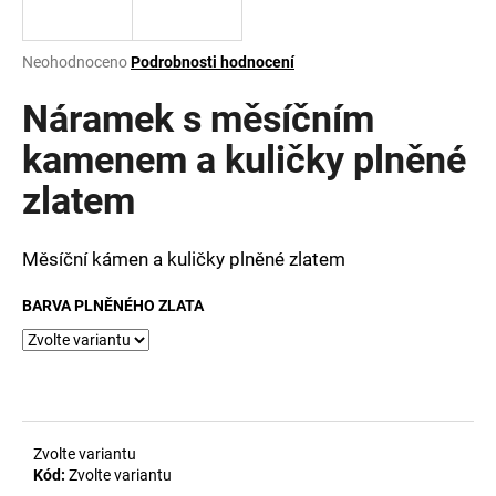
a
j
Průměrné
Neohodnoceno
Podrobnosti hodnocení
í
hodnocení
produktu
Náramek s měsíčním
t
je
?
0,0
kamenem a kuličky plněné
z
zlatem
5
hvězdiček.
Měsíční kámen a kuličky plněné zlatem
HLEDAT
BARVA PLNĚNÉHO ZLATA
D
o
p
o
r
Zvolte variantu
u
Kód:
Zvolte variantu