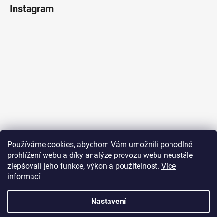
Instagram
Sledovat na Instagramu
Používáme cookies, abychom Vám umožnili pohodlné
prohlížení webu a díky analýze provozu webu neustále
Přijímáme online platby
zlepšovali jeho funkce, výkon a použitelnost.
Více
informací
Nastavení