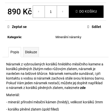
č
u
890 Kč
j
DO KOŠÍKU
e
Měrná
m
cena:
Zeptat se
Sdílet
e
Kategorie
:
Minerální náramky
Popis
Diskuze
Náramek z vybroušených korálků hnědého měsíčního kamene a
korálků plněných žlutým nebo růžovým zlatem, náramek je
navlečen na béžové šňůrce. Náramek nemusíte sundávat, i při
kontaktu s vodou si náramek zachová stále svou krásnou barvu.
Pokud Vám jeden náramek nestačí, můžete jej doplnit například
o náramek z korálků plněných zlatem, naleznete
zde
Materiál:
- minerál: přírodní měsíční kámen (hnědý), velikost korálků 3mm
- korálky plněné zlatem (gold filled)