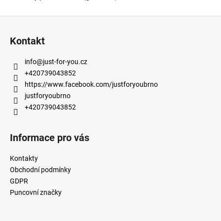
Z
á
Kontakt
p
a
info
@
just-for-you.cz
t
+420739043852
í
https://www.facebook.com/justforyoubrno
justforyoubrno
+420739043852
Informace pro vás
Kontakty
Obchodní podmínky
GDPR
Puncovní značky