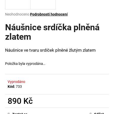
a
j
Průměrné
Neohodnoceno
Podrobnosti hodnocení
í
hodnocení
produktu
Náušnice srdíčka plněná
t
je
?
0,0
zlatem
z
5
hvězdiček.
Náušnice ve tvaru srdíček plněné žlutým zlatem
HLEDAT
Položka byla vyprodána…
D
Vyprodáno
o
Kód:
733
p
o
890 Kč
r
Měrná
u
cena: