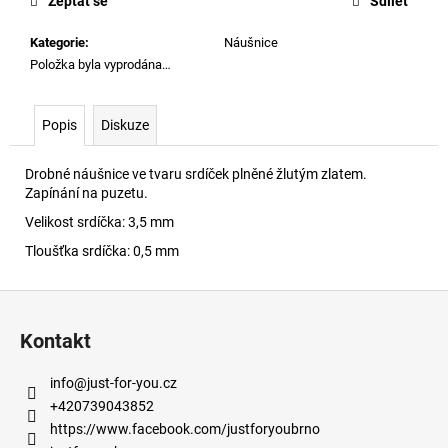
č
Zeptat se
Sdílet
u
Kategorie
:
Náušnice
j
Položka byla vyprodána…
e
m
e
Popis
Diskuze
Drobné náušnice ve tvaru srdíček plněné žlutým zlatem.
Zapínání na puzetu.
Velikost srdíčka: 3,5 mm
Tloušťka srdíčka: 0,5 mm
Z
á
Kontakt
p
a
info
@
just-for-you.cz
t
+420739043852
í
https://www.facebook.com/justforyoubrno