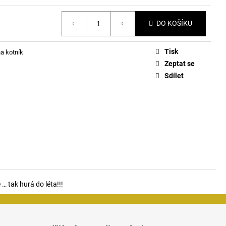
DO KOŠÍKU
Tisk
a kotník
Zeptat se
Sdílet
… tak hurá do léta!!!