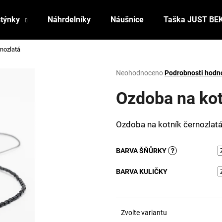
stýnky
Náhrdelníky
Náušnice
Taška JUST BE
nozlatá
Co potřebujete najít?
Průměrné
Neohodnoceno
Podrobnosti hodn
hodnocení
produktu
Ozdoba na kot
HLEDAT
je
0,0
z
Ozdoba na kotník černozlat
5
Doporučujeme
hvězdiček.
BARVA ŠŇŮRKY
?
BARVA KULIČKY
Zvolte variantu