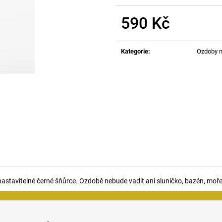
590 Kč
Měrná
cena:
Kategorie
:
Ozdoby n
astavitelné černé šňůrce. Ozdobě nebude vadit ani sluníčko, bazén, moře 