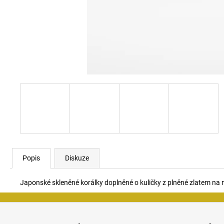
Popis
Diskuze
Japonské skleněné korálky doplněné o kuličky z plněné zlatem na n
Z
á