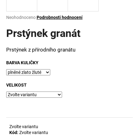
a
j
Průměrné
Neohodnoceno
Podrobnosti hodnocení
í
hodnocení
produktu
Prstýnek granát
t
je
?
0,0
z
Prstýnek z přírodního granátu
5
hvězdiček.
BARVA KULIČKY
HLEDAT
VELIKOST
D
o
p
o
r
Zvolte variantu
u
Kód:
Zvolte variantu