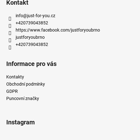
Kontakt
p
a
info
@
just-for-you.cz
t
+420739043852
í
https://www.facebook.com/justforyoubrno
justforyoubrno
+420739043852
Informace pro vás
Kontakty
Obchodní podmínky
GDPR
Puncovní značky
Instagram