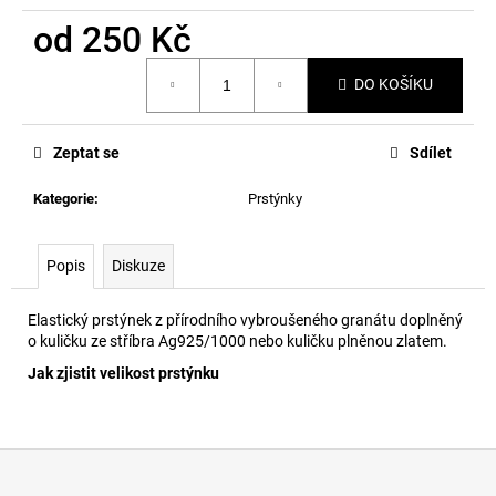
č
u
od
250 Kč
j
Měrná
e
DO KOŠÍKU
cena:
m
e
Zeptat se
Sdílet
Kategorie
:
Prstýnky
Popis
Diskuze
Elastický prstýnek z přírodního vybroušeného granátu doplněný
o kuličku ze stříbra Ag925/1000 nebo kuličku plněnou zlatem.
Jak zjistit velikost prstýnku
Z
á