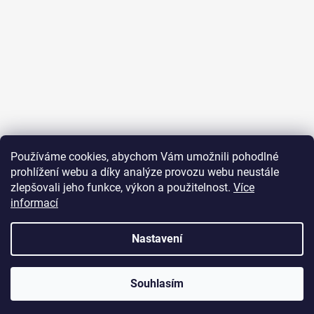
Sledovat na Instagramu
Používáme cookies, abychom Vám umožnili pohodlné
prohlížení webu a díky analýze provozu webu neustále
Přijímáme online platby
zlepšovali jeho funkce, výkon a použitelnost.
Více
informací
Nastavení
Vytvořil Shoptet
Souhlasím
Copyright 2026
JUST FOR YOU
. Všechna práva vyhrazena.
U objednávek nad 2000 Kč je poštovné zdarma.