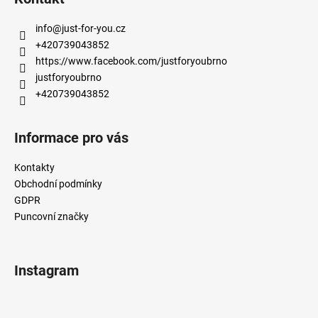
p
a
info
@
just-for-you.cz
t
+420739043852
í
https://www.facebook.com/justforyoubrno
justforyoubrno
+420739043852
Informace pro vás
Kontakty
Obchodní podmínky
GDPR
Puncovní značky
Instagram