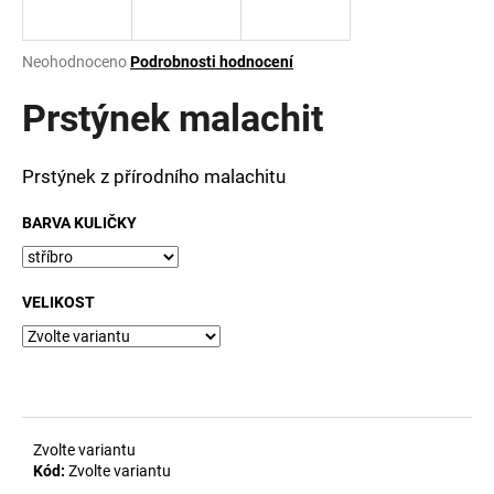
a
j
Průměrné
Neohodnoceno
Podrobnosti hodnocení
í
hodnocení
produktu
Prstýnek malachit
t
je
?
0,0
z
Prstýnek z přírodního malachitu
5
hvězdiček.
BARVA KULIČKY
HLEDAT
VELIKOST
D
o
p
o
r
Zvolte variantu
u
Kód:
Zvolte variantu