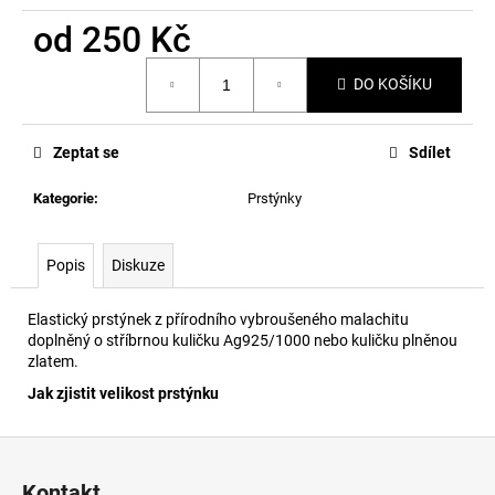
č
u
od
250 Kč
j
Měrná
e
DO KOŠÍKU
cena:
m
e
Zeptat se
Sdílet
Kategorie
:
Prstýnky
Popis
Diskuze
Elastický prstýnek z přírodního vybroušeného malachitu
doplněný o stříbrnou kuličku Ag925/1000 nebo kuličku plněnou
zlatem.
Jak zjistit velikost prstýnku
Z
á
Kontakt