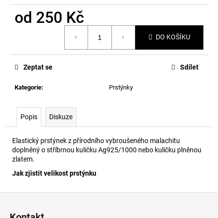
č
u
od
250 Kč
j
Měrná
e
DO KOŠÍKU
cena:
m
e
Zeptat se
Sdílet
Kategorie
:
Prstýnky
Popis
Diskuze
Elastický prstýnek z přírodního vybroušeného malachitu
doplněný o stříbrnou kuličku Ag925/1000 nebo kuličku plněnou
zlatem.
Jak zjistit velikost prstýnku
Z
á
Kontakt