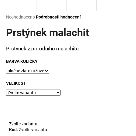
a
j
Průměrné
Neohodnoceno
Podrobnosti hodnocení
í
hodnocení
produktu
Prstýnek malachit
t
je
?
0,0
z
Prstýnek z přírodního malachitu
5
hvězdiček.
BARVA KULIČKY
HLEDAT
VELIKOST
D
o
p
o
r
Zvolte variantu
u
Kód:
Zvolte variantu