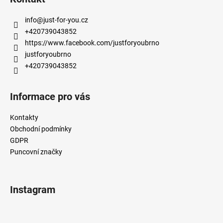
p
a
info
@
just-for-you.cz
t
+420739043852
í
https://www.facebook.com/justforyoubrno
justforyoubrno
+420739043852
Informace pro vás
Kontakty
Obchodní podmínky
GDPR
Puncovní značky
Instagram