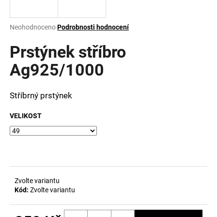
a
j
Průměrné
Neohodnoceno
Podrobnosti hodnocení
í
hodnocení
produktu
Prstýnek stříbro
t
je
?
0,0
Ag925/1000
z
5
hvězdiček.
Stříbrný prstýnek
HLEDAT
VELIKOST
D
o
p
Zvolte variantu
o
Kód:
Zvolte variantu
r
u