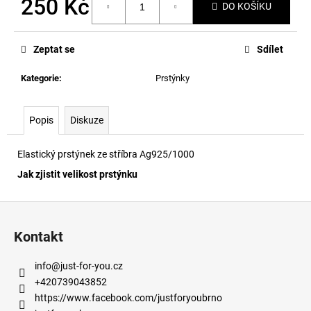
250 Kč
č
DO KOŠÍKU
u
Měrná
j
cena:
e
Zeptat se
Sdílet
m
e
Kategorie
:
Prstýnky
Popis
Diskuze
Elastický prstýnek ze stříbra Ag925/1000
Jak zjistit velikost prstýnku
Z
á
Kontakt
p
a
info
@
just-for-you.cz
t
+420739043852
í
https://www.facebook.com/justforyoubrno