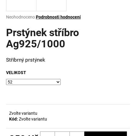
a
j
Průměrné
Neohodnoceno
Podrobnosti hodnocení
í
hodnocení
produktu
Prstýnek stříbro
t
je
?
0,0
Ag925/1000
z
5
hvězdiček.
Stříbrný prstýnek
HLEDAT
VELIKOST
D
o
p
Zvolte variantu
o
Kód:
Zvolte variantu
r
u