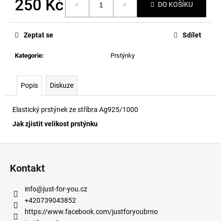
250 Kč
č
DO KOŠÍKU
u
Měrná
j
cena:
e
Zeptat se
Sdílet
m
e
Kategorie
:
Prstýnky
Popis
Diskuze
Elastický prstýnek ze stříbra Ag925/1000
Jak zjistit velikost prstýnku
Z
á
Kontakt
p
a
info
@
just-for-you.cz
t
+420739043852
í
https://www.facebook.com/justforyoubrno