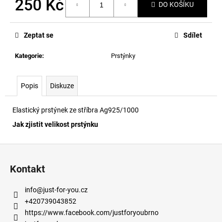
250 Kč
č
DO KOŠÍKU
u
Měrná
j
cena:
e
Zeptat se
Sdílet
m
e
Kategorie
:
Prstýnky
Popis
Diskuze
Elastický prstýnek ze stříbra Ag925/1000
Jak zjistit velikost prstýnku
Z
á
Kontakt
p
a
info
@
just-for-you.cz
t
+420739043852
í
https://www.facebook.com/justforyoubrno