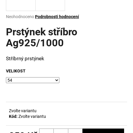
a
j
Průměrné
Neohodnoceno
Podrobnosti hodnocení
í
hodnocení
produktu
Prstýnek stříbro
t
je
?
0,0
Ag925/1000
z
5
hvězdiček.
Stříbrný prstýnek
HLEDAT
VELIKOST
D
o
p
Zvolte variantu
o
Kód:
Zvolte variantu
r
u