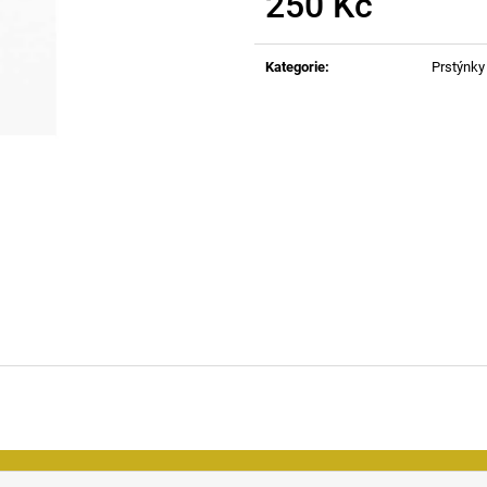
250 Kč
Měrná
cena:
Kategorie
:
Prstýnky