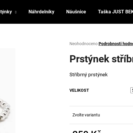
stýnky
Náhrdelníky
Náušnice
Taška JUST BE
Co potřebujete najít?
Průměrné
Neohodnoceno
Podrobnosti hodn
hodnocení
produktu
Prstýnek stří
HLEDAT
je
0,0
z
Stříbrný prstýnek
5
Doporučujeme
hvězdiček.
VELIKOST
Zvolte variantu