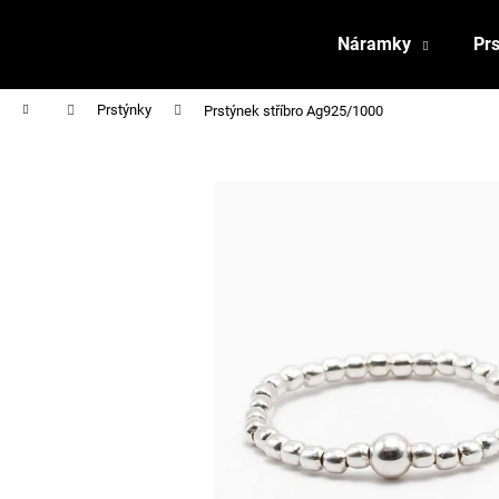
K
Přejít
na
o
Náramky
Pr
obsah
Zpět
Zpět
š
do
do
í
Domů
Prstýnky
Prstýnek stříbro Ag925/1000
obchodu
obchodu
k