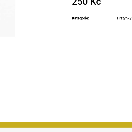
250 Kč
Měrná
cena:
Kategorie
:
Prstýnky