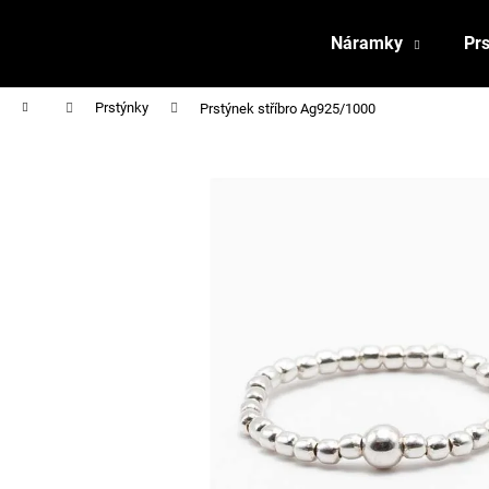
K
Přejít
na
o
Náramky
Pr
obsah
Zpět
Zpět
š
do
do
í
Domů
Prstýnky
Prstýnek stříbro Ag925/1000
obchodu
obchodu
k