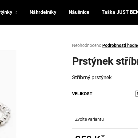
stýnky
Náhrdelníky
Náušnice
Taška JUST BE
Co potřebujete najít?
Průměrné
Neohodnoceno
Podrobnosti hodn
hodnocení
produktu
Prstýnek stří
HLEDAT
je
0,0
z
Stříbrný prstýnek
5
Doporučujeme
hvězdiček.
VELIKOST
Zvolte variantu