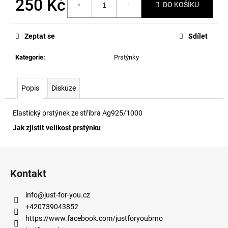
250 Kč
č
DO KOŠÍKU
u
Měrná
j
cena:
e
Zeptat se
Sdílet
m
e
Kategorie
:
Prstýnky
Popis
Diskuze
Elastický prstýnek ze stříbra Ag925/1000
Jak zjistit velikost prstýnku
Z
á
Kontakt
p
a
info
@
just-for-you.cz
t
+420739043852
í
https://www.facebook.com/justforyoubrno