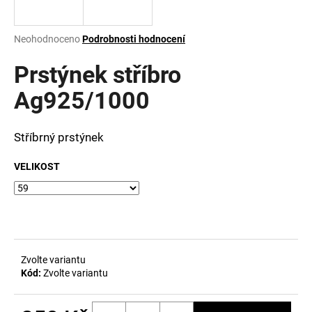
a
j
Průměrné
Neohodnoceno
Podrobnosti hodnocení
í
hodnocení
produktu
Prstýnek stříbro
t
je
?
0,0
Ag925/1000
z
5
hvězdiček.
Stříbrný prstýnek
HLEDAT
VELIKOST
D
o
p
Zvolte variantu
o
Kód:
Zvolte variantu
r
u