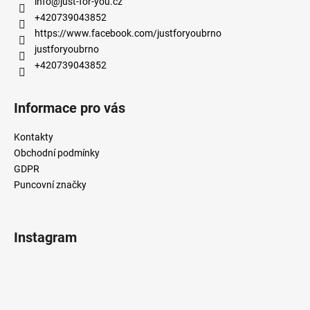
info
@
just-for-you.cz
t
+420739043852
í
https://www.facebook.com/justforyoubrno
justforyoubrno
+420739043852
Informace pro vás
Kontakty
Obchodní podmínky
GDPR
Puncovní značky
Instagram