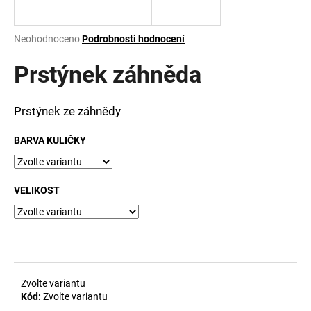
a
j
Průměrné
Neohodnoceno
Podrobnosti hodnocení
í
hodnocení
produktu
Prstýnek záhněda
t
je
?
0,0
z
Prstýnek ze záhnědy
5
hvězdiček.
BARVA KULIČKY
HLEDAT
VELIKOST
D
o
p
o
r
Zvolte variantu
u
Kód:
Zvolte variantu