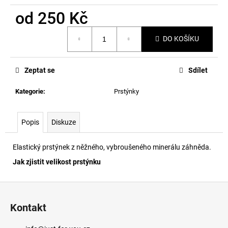
č
u
od
250 Kč
j
Měrná
e
DO KOŠÍKU
cena:
m
e
Zeptat se
Sdílet
Kategorie
:
Prstýnky
Popis
Diskuze
Elastický prstýnek z něžného, vybroušeného minerálu záhněda.
Jak zjistit velikost prstýnku
Z
á
Kontakt
p
a