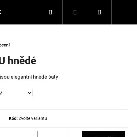
Hledat
Přihlášení
Nákupní
K
Triko JUST FOR ME
Šaty JUST YOU
Poukazy
košík
ocení
U hnědé
jsou elegantní hnědé šaty
Kód:
Zvolte variantu