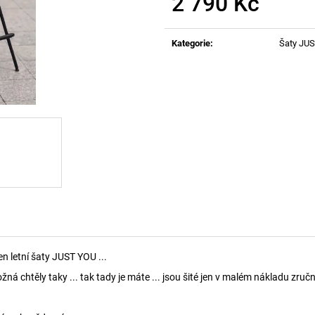
2 790 Kč
Měrná
cena:
Kategorie
:
Šaty JU
n letní šaty JUST YOU ...
ožná chtěly taky ... tak tady je máte ... jsou šité jen v malém nákladu zru