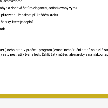
nská, sebevědomá.
pohyb a dodává šatům elegantní, sofistikovaný výraz.
a přirozenou ženskost při každém kroku.
šperky, které je doplní.
tak ...
°C) nebo praní v pračce - program "jemné" nebo "ruční praní" na nízké ot
šaty neztratily tvar a lesk. Žehlit šaty můžeš, ale naruby a na nízkou tepl