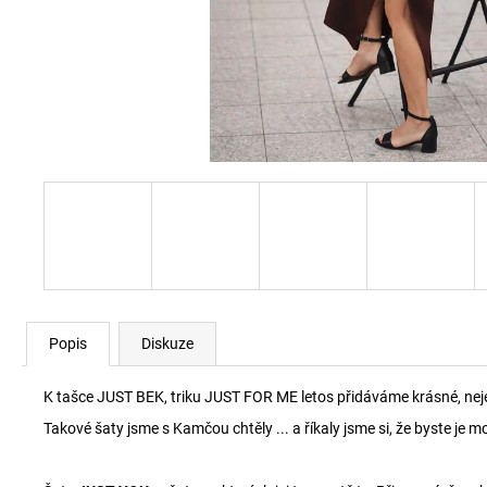
Popis
Diskuze
K tašce JUST BEK, triku JUST FOR ME letos přidáváme krásné, neje
Takové šaty jsme s Kamčou chtěly ... a říkaly jsme si, že byste je m