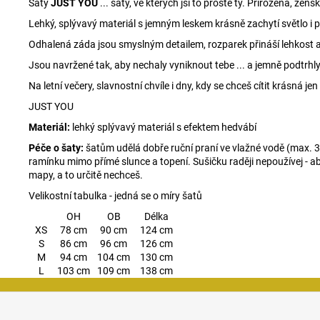
Šaty
JUST YOU
... šaty, ve kterých jsi to prostě ty. Přirozená, že
Lehký, splývavý materiál s jemným leskem krásně zachytí světlo i 
Odhalená záda jsou smyslným detailem, rozparek přináší lehkost 
Jsou navržené tak, aby nechaly vyniknout tebe ... a jemně podtrhly 
Na letní večery, slavnostní chvíle i dny, kdy se chceš cítit krásná jen 
JUST YOU
Materiál:
lehký splývavý materiál s efektem hedvábí
Péče o šaty:
šatům udělá dobře ruční praní ve vlažné vodě (max. 30
ramínku mimo přímé slunce a topení. Sušičku raději nepoužívej - aby 
mapy, a to určitě nechceš.
Velikostní tabulka - jedná se o míry šatů
OH
OB
Délka
XS
78 cm
90 cm
124 cm
S
86 cm
96 cm
126 cm
M
94 cm
104 cm
130 cm
L
103 cm
109 cm
138 cm
Z
á