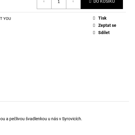
DO KOŠÍKU
Tisk
ST YOU
Zeptat se
Sdílet
čnou a pečlivou švadlenkou u nás v Syrovicích.