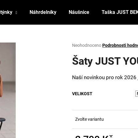
stýnky
Náhrdelníky
Náušnice
Taška JUST BE
Co potřebujete najít?
Průměrné
Neohodnoceno
Podrobnosti hodn
hodnocení
produktu
Šaty JUST YO
HLEDAT
je
0,0
z
Naší novinkou pro rok 2026 
5
Doporučujeme
hvězdiček.
VELIKOST
Zvolte variantu