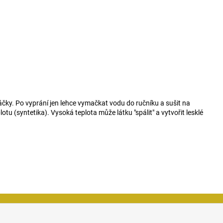
áčky. Po vyprání jen lehce vymačkat vodu do ručníku a sušit na
otu (syntetika). Vysoká teplota může látku "spálit" a vytvořit lesklé