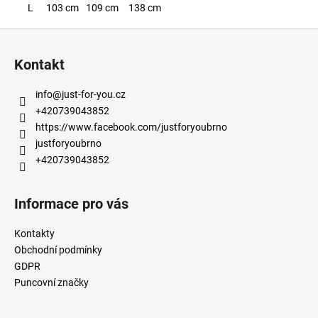
L
103 cm
109 cm
138 cm
Z
á
Kontakt
p
a
info
@
just-for-you.cz
t
+420739043852
í
https://www.facebook.com/justforyoubrno
justforyoubrno
+420739043852
Informace pro vás
Kontakty
Obchodní podmínky
GDPR
Puncovní značky