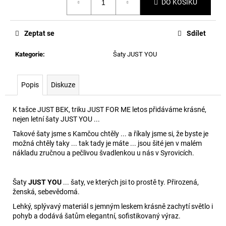
č
DO KOŠÍKU
cena:
u
j
e
Zeptat se
Sdílet
m
Kategorie
:
Šaty JUST YOU
e
Popis
Diskuze
K tašce JUST BEK, triku JUST FOR ME letos přidáváme krásné,
nejen letní šaty JUST YOU ...
Takové šaty jsme s Kamčou chtěly ... a říkaly jsme si, že byste je
možná chtěly taky ... tak tady je máte ... jsou šité jen v malém
nákladu zručnou a pečlivou švadlenkou u nás v Syrovicích.
Šaty
JUST YOU
... šaty, ve kterých jsi to prostě ty. Přirozená,
ženská, sebevědomá.
Lehký, splývavý materiál s jemným leskem krásně zachytí světlo i
pohyb a dodává šatům elegantní, sofistikovaný výraz.