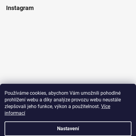
Instagram
Sledovat na Instagramu
Používáme cookies, abychom Vám umožnili pohodlné
prohlížení webu a díky analýze provozu webu neustále
Přijímáme online platby
zlepšovali jeho funkce, výkon a použitelnost.
Více
informací
Nastavení