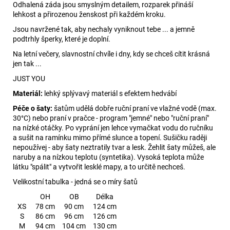
Odhalená záda jsou smyslným detailem, rozparek přináší
lehkost a přirozenou ženskost při každém kroku.
Jsou navržené tak, aby nechaly vyniknout tebe ... a jemně
podtrhly šperky, které je doplní.
Na letní večery, slavnostní chvíle i dny, kdy se chceš cítit krásná
jen tak ...
JUST YOU
Materiál:
lehký splývavý materiál s efektem hedvábí
Péče o šaty:
šatům udělá dobře ruční praní ve vlažné vodě (max.
30°C) nebo praní v pračce - program "jemné" nebo "ruční praní"
na nízké otáčky. Po vyprání jen lehce vymačkat vodu do ručníku
a sušit na ramínku mimo přímé slunce a topení. Sušičku raději
nepoužívej - aby šaty neztratily tvar a lesk. Žehlit šaty můžeš, ale
naruby a na nízkou teplotu (syntetika). Vysoká teplota může
látku "spálit" a vytvořit lesklé mapy, a to určitě nechceš.
Velikostní tabulka - jedná se o míry šatů
OH
OB
Délka
XS
78 cm
90 cm
124 cm
S
86 cm
96 cm
126 cm
M
94 cm
104 cm
130 cm