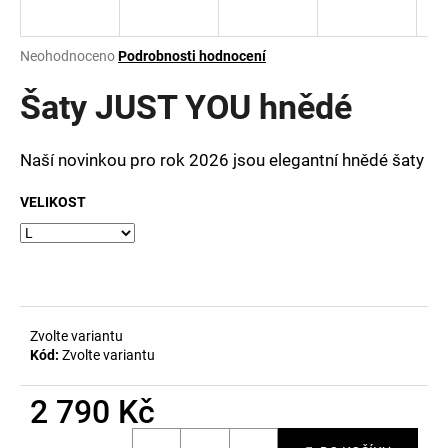
a
j
Průměrné
Neohodnoceno
Podrobnosti hodnocení
í
hodnocení
produktu
Šaty JUST YOU hnědé
t
je
?
0,0
z
Naší novinkou pro rok 2026 jsou elegantní hnědé šaty
5
hvězdiček.
VELIKOST
HLEDAT
D
Zvolte variantu
o
Kód:
Zvolte variantu
p
o
2 790 Kč
r
u
Měrná