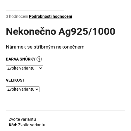
a
j
Průměrné
3 hodnocení
Podrobnosti hodnocení
í
hodnocení
produktu
Nekonečno Ag925/1000
t
je
?
2,0
z
Náramek se stříbrným nekonečnem
5
hvězdiček.
BARVA ŠŇŮRKY
?
HLEDAT
VELIKOST
D
o
p
o
r
Zvolte variantu
u
Kód:
Zvolte variantu