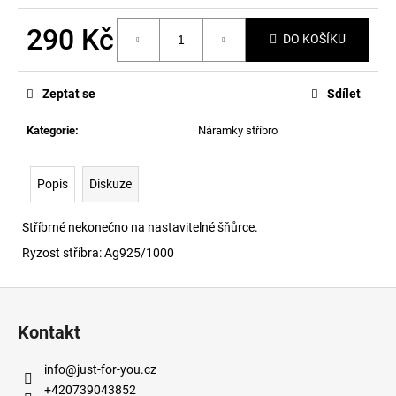
č
u
290 Kč
j
DO KOŠÍKU
e
Měrná
m
cena:
Zeptat se
Sdílet
e
Kategorie
:
Náramky stříbro
Popis
Diskuze
Stříbrné nekonečno na nastavitelné šňůrce.
Ryzost stříbra: Ag925/1000
Z
á
Kontakt
p
a
info
@
just-for-you.cz
t
+420739043852