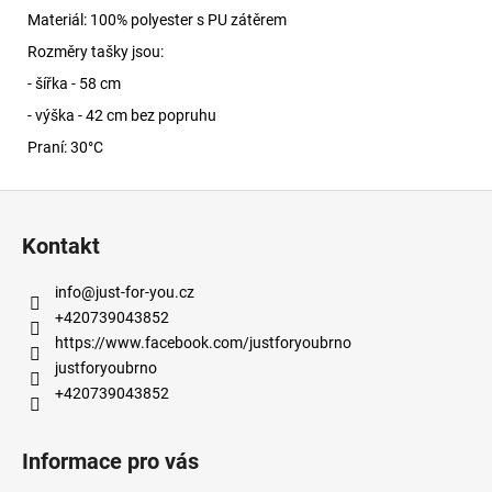
Materiál: 100% polyester s PU zátěrem
Rozměry tašky jsou:
- šířka - 58 cm
- výška - 42 cm bez popruhu
Praní: 30°C
Z
á
Kontakt
p
a
info
@
just-for-you.cz
t
+420739043852
í
https://www.facebook.com/justforyoubrno
justforyoubrno
+420739043852
Informace pro vás