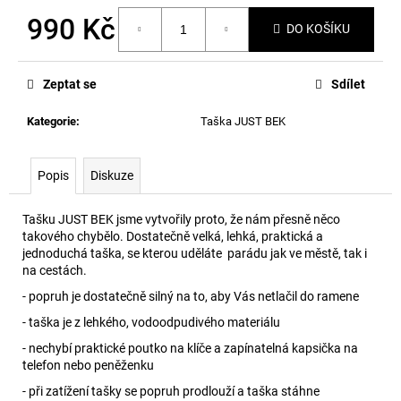
č
u
990 Kč
DO KOŠÍKU
j
Měrná
e
cena:
m
Zeptat se
Sdílet
e
Kategorie
:
Taška JUST BEK
Popis
Diskuze
Tašku JUST BEK jsme vytvořily proto, že nám přesně něco
takového chybělo. Dostatečně velká, lehká, praktická a
jednoduchá taška, se kterou uděláte parádu jak ve městě, tak i
na cestách.
- popruh je dostatečně silný na to, aby Vás netlačil do ramene
- taška je z lehkého, vodoodpudivého materiálu
- nechybí praktické poutko na klíče a zapínatelná kapsička na
telefon nebo peněženku
- při zatížení tašky se popruh prodlouží a taška stáhne