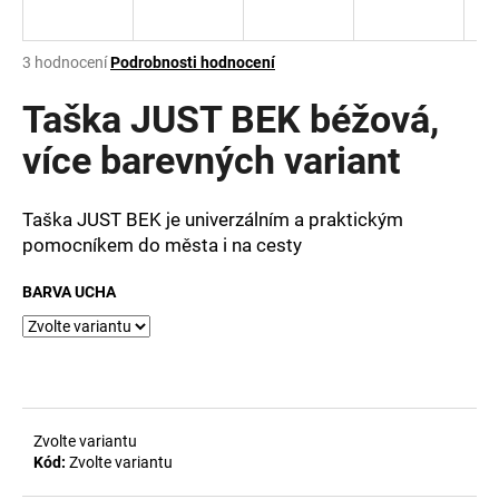
a
j
Průměrné
3 hodnocení
Podrobnosti hodnocení
í
hodnocení
produktu
Taška JUST BEK béžová,
t
je
?
4,7
více barevných variant
z
5
hvězdiček.
Taška JUST BEK je univerzálním a praktickým
pomocníkem do města i na cesty
HLEDAT
BARVA UCHA
D
o
p
o
Zvolte variantu
r
Kód:
Zvolte variantu
u