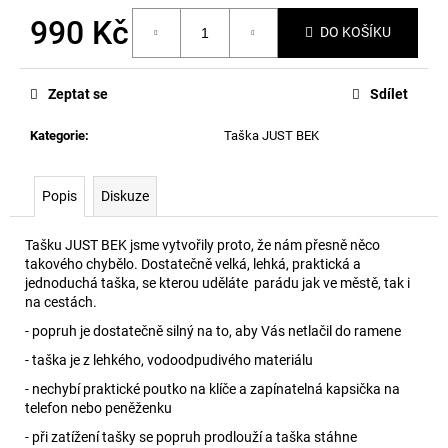
č
u
990 Kč
DO KOŠÍKU
j
Měrná
e
cena:
m
Zeptat se
Sdílet
e
Kategorie
:
Taška JUST BEK
Popis
Diskuze
Tašku JUST BEK jsme vytvořily proto, že nám přesně něco
takového chybělo. Dostatečně velká, lehká, praktická a
jednoduchá taška, se kterou uděláte parádu jak ve městě, tak i
na cestách.
- popruh je dostatečně silný na to, aby Vás netlačil do ramene
- taška je z lehkého, vodoodpudivého materiálu
- nechybí praktické poutko na klíče a zapínatelná kapsička na
telefon nebo peněženku
- při zatížení tašky se popruh prodlouží a taška stáhne