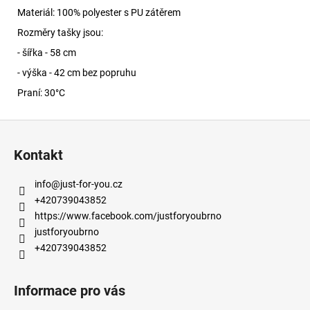
Materiál: 100% polyester s PU zátěrem
Rozměry tašky jsou:
- šířka - 58 cm
- výška - 42 cm bez popruhu
Praní: 30°C
Z
á
Kontakt
p
a
info
@
just-for-you.cz
t
+420739043852
í
https://www.facebook.com/justforyoubrno
justforyoubrno
+420739043852
Informace pro vás