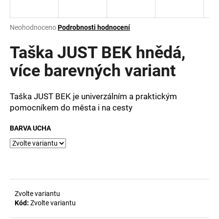
a
j
Průměrné
Neohodnoceno
Podrobnosti hodnocení
í
hodnocení
produktu
Taška JUST BEK hnědá,
t
je
?
0,0
více barevných variant
z
5
hvězdiček.
Taška JUST BEK je univerzálním a praktickým
pomocníkem do města i na cesty
HLEDAT
BARVA UCHA
D
o
p
o
Zvolte variantu
r
Kód:
Zvolte variantu
u