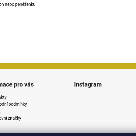
efon nebo peněženku
mace pro vás
Instagram
akty
odní podmínky
R
vní značky