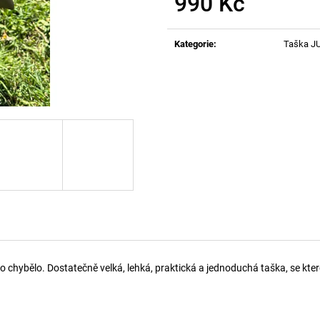
990 Kč
Měrná
cena:
Kategorie
:
Taška J
chybělo. Dostatečně velká, lehká, praktická a jednoduchá taška, se kter