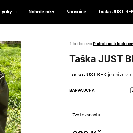
stýnky
Náhrdelníky
Náušnice
Taška JUST BE
Co potřebujete najít?
Průměrné
1 hodnocení
Podrobnosti hodnoce
hodnocení
produktu
Taška JUST B
HLEDAT
je
5,0
z
Taška JUST BEK je univerzá
5
Doporučujeme
hvězdiček.
BARVA UCHA
Zvolte variantu