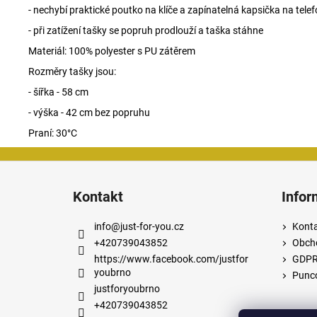
- nechybí praktické poutko na klíče a zapínatelná kapsička na tel
- při zatížení tašky se popruh prodlouží a taška stáhne
Materiál: 100% polyester s PU zátěrem
Rozměry tašky jsou:
- šířka - 58 cm
- výška - 42 cm bez popruhu
Praní: 30°C
Z
á
Kontakt
Infor
p
a
info
@
just-for-you.cz
Kont
t
+420739043852
Obch
í
https://www.facebook.com/justfor
GDP
youbrno
Punco
justforyoubrno
+420739043852