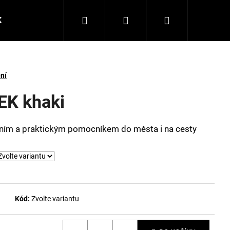
Hledat
Přihlášení
Nákupní
K
Triko JUST FOR ME
Šaty JUST YOU
Poukazy
košík
ní
EK khaki
lním a praktickým pomocníkem do města i na cesty
Kód:
Zvolte variantu